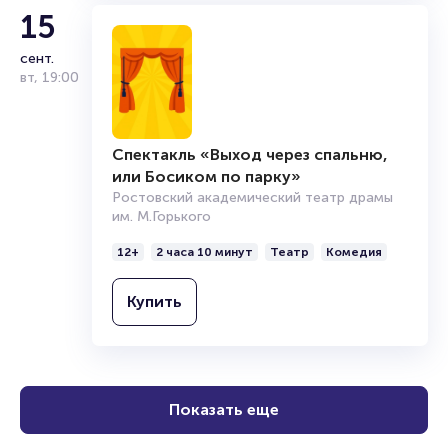
Купить
15
сент.
вт
,
19:00
Спектакль «Выход через спальню,
или Босиком по парку»
Ростовский академический театр драмы
им. М.Горького
12+
2 часа 10 минут
Театр
Комедия
Купить