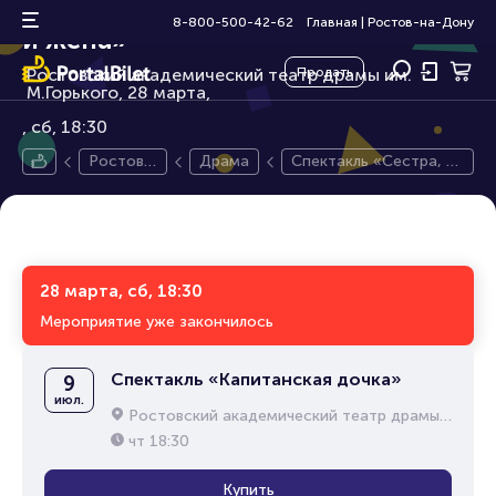
Спектакль «Сестра, подруга
16+
8-800-500-42-62
Главная
|
Ростов-на-Дону
и жена»
Ростовский академический театр драмы им.
Продать
М.Горького, 28 марта,
сб, 18:30
Ростов-
Драма
Спектакль «Сестра, п
на-Дону
одруга и жена»
28 марта, сб, 18:30
Мероприятие уже закончилось
Спектакль «Капитанская дочка»
9
июл.
Ростовский академический театр драмы им. М.Горького
чт
18:30
Купить