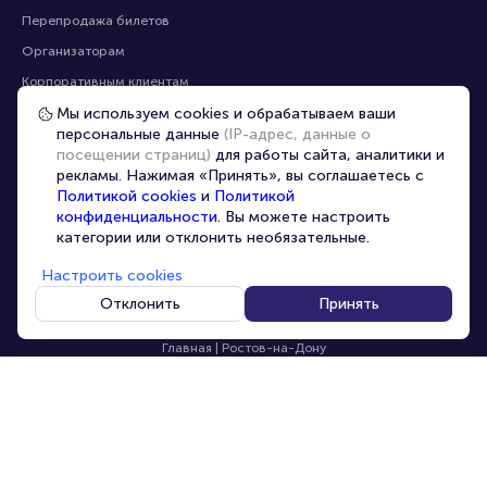
Помощь
Оплата
Оплата и доставка
Частые вопросы
Мы используем cookies и обрабатываем ваши
персональные данные
(IP-адрес, данные о
Перепродажа билетов
посещении страниц)
для работы сайта, аналитики и
Организаторам
рекламы. Нажимая «Принять», вы соглашаетесь с
Корпоративным клиентам
Политикой cookies
и
Политикой
конфиденциальности
. Вы можете настроить
VIP-билеты
категории или отклонить необязательные.
Условия использования
Настроить cookies
Персональные данные
8-800-500-42-62
Отклонить
Принять
О компании
8-499-226-15-14
info@portalbilet.ru
Контакты
С 10:00 до 21:00
,
Карта сайта
звонок бесплатный
Управление cookies
Все площадки
Главная
|
Ростов-на-Дону