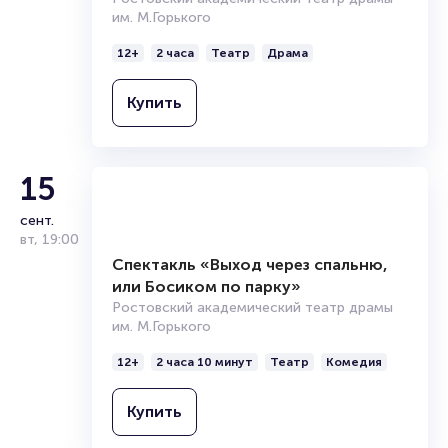
Спектакль «Любовь и Голуби»
Ростовский академический театр драмы
им. М.Горького
12+
2 часа
Театр
Драма
Купить
15
сент.
вт
,
19:00
Спектакль «Выход через спальню,
или Босиком по парку»
Ростовский академический театр драмы
им. М.Горького