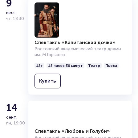
9
Подробнее о том, как вернуть, сдать или продать билет
июл.
читайте в разделах:
чт
,
18:30
Продать билет
Брокерам
Организаторам
Спектакль «Капитанская дочка»
Ростовский академический театр драмы
им. М.Горького
12+
18 часов 30 минут
Театр
Пьеса
Купить
14
сент.
пн
,
19:00