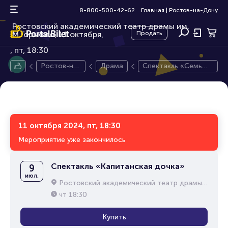
Спектакль «Семью восемь»
12+
8-800-500-42-62
Главная
|
Ростов-на-Дону
Ростовский академический театр драмы им.
М.Горького, 11 октября,
Продать
пт, 18:30
Ростов-на-
Драма
Спектакль «Семью
Дону
восемь»
11 октября 2024, пт, 18:30
Мероприятие уже закончилось
Спектакль «Капитанская дочка»
9
июл.
Ростовский академический театр драмы им. М.Горького
чт
18:30
Купить