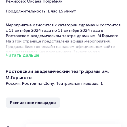
Режиссёр: Оксана Погребняк
Продолжительность: 1 час 15 минут
Мероприятие относится к категории «драма» и состоится
с 11 октября 2024 года по 11 октября 2024 года в
Ростовском академическом театре драмы им. М.Горького.
На этой странице представлена афиша мероприятия.
Продажа билетов онлайн на нашем официальном сайте
осуществляется без посредников. Зачастую это
Читать дальше
единственная возможность достать билет на драму.
Билеты на спектакль «Семью восемь»
Ростовский академический театр драмы им.
М.Горького
Portalbilet – удобный и надежный сервис для покупки и
Россия, Ростов-на-Дону, Театральная площадь, 1
продажи билетов на мероприятия разного формата.
Среднее время на покупку билета здесь начиная с выбора
места завершая оформлением его в зрительном зале на
ваше имя занимает не более двух минут. Билеты на
Расписание площадки
«Семью восемь» пользуются большой популярностью у
зрителей. Спешите купить их, пока они есть в наличии.
Полезные ссылки