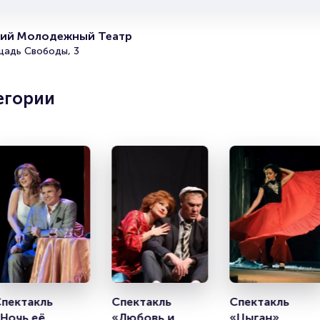
Полезные ссылки
кий Молодежный Театр
щадь Свободы, 3
Подробнее о том, как вернуть, сдать или продать биле
читайте в разделах:
егории
Продать билет
Брокерам
Организаторам
пектакль 
Спектакль 
Спектакль 
Ночь её 
«Любовь и 
«Цыган»