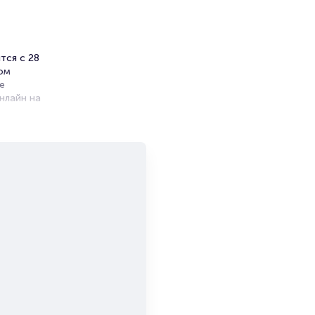
тся с 28
ком
е
нлайн на
ников.
ет на
и продажи
емя на
я
мает не
тта.