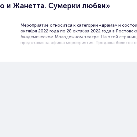
о и Жанетта. Сумерки любви»
Мероприятие относится к категории «драма» и состои
октября 2022 года по 28 октября 2022 года в Ростовс
Академическом Молодежном театре. На этой страниц
представлена афиша мероприятия. Продажа билетов о
нашем официальном сайте осуществляется без посред
Зачастую это единственная возможность достать бил
спектакль.
Билеты на спектакль «Ромео и
Жанетта. Сумерки любви»
Portalbilet – удобный и надежный сервис для покупки 
билетов на мероприятия разного формата. Среднее вр
покупку билета здесь начиная с выбора места заверша
оформлением его в зрительном зале на ваше имя зани
более двух минут. Билеты на спектакль «Ромео и Жане
Сумерки любви» пользуются большой популярностью у
зрителей. Спешите купить их, пока они есть в наличии.