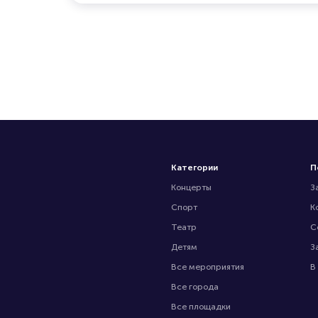
Категории
П
Концерты
З
Спорт
К
Театр
С
Детям
З
Все мероприятия
В
Все города
Все площадки