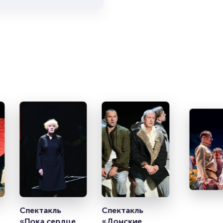
т
Спектакль 
Спектакль 
«Пока сердце в 
«Донские 