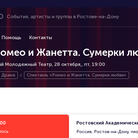
Помощь
Контакты
Ромео и Жанетта. Сумерки л
й Молодежный Театр, 28 октября,
пт, 19:00
Драма
Спектакль «Ромео и Жанетта. Сумерки любви»
:00
Ростовский Академическ
лось
Россия, Ростов-на-Дону, пл