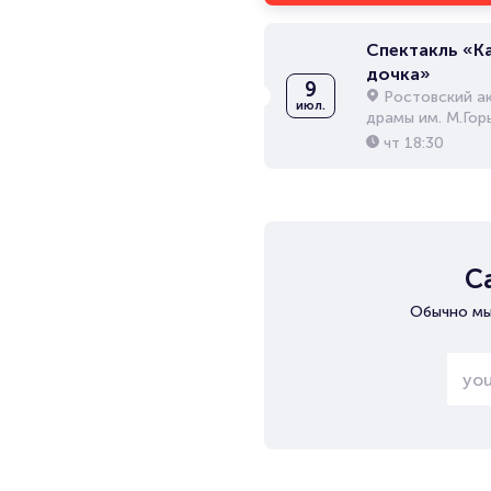
Спектакль «К
дочка»
9
Ростовский а
июл.
драмы им. М.Гор
чт
18:30
С
Обычно мы