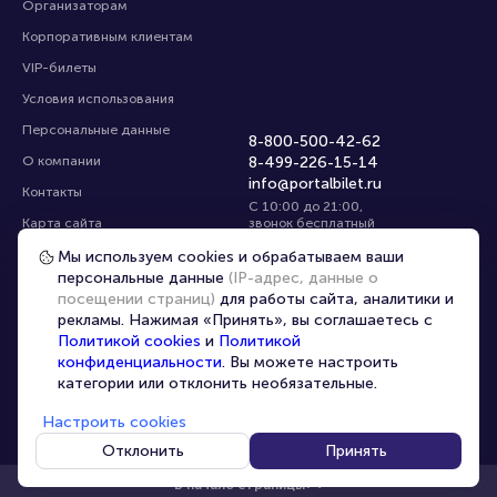
Организаторам
Корпоративным клиентам
VIP-билеты
Условия использования
Персональные данные
8-800-500-42-62
О компании
8-499-226-15-14
info@portalbilet.ru
Контакты
С 10:00 до 21:00
,
Карта сайта
звонок бесплатный
Управление cookies
Все площадки
Мы используем cookies и обрабатываем ваши
персональные данные
(IP-адрес, данные о
посещении страниц)
для работы сайта, аналитики и
Главная
|
Ростов-на-Дону
рекламы. Нажимая «Принять», вы соглашаетесь с
Политикой cookies
и
Политикой
конфиденциальности
. Вы можете настроить
категории или отклонить необязательные.
Настроить cookies
© 2020 -
2026
portalbilet.ru
Все права защищены
Отклонить
Принять
В начало страницы