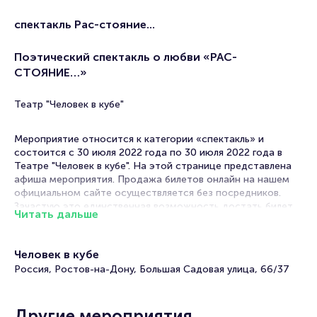
спектакль Рас-стояние...
Поэтический спектакль о любви «РАС-
СТОЯНИЕ…»
Театр "Человек в кубе"
Мероприятие относится к категории «спектакль» и
состоится с 30 июля 2022 года по 30 июля 2022 года в
Театре "Человек в кубе". На этой странице представлена
афиша мероприятия. Продажа билетов онлайн на нашем
официальном сайте осуществляется без посредников.
Зачастую это единственная возможность достать билет
Читать дальше
на Спектакль.
В афишах театров Ростова-на-Дону спектакли на любой
Человек в кубе
вкус! Постановки по произведениям классиков и
Россия, Ростов-на-Дону, Большая Садовая улица, 66/37
современников, драмы, комедии, трагикомедии. В их
основе истории, основанные на реальных событиях или
вольном вымысле постановщиков. Театральный репертуар
настолько разнообразен, что вы гарантировано выберите,
Другие мероприятия