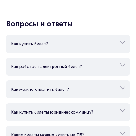
Подробнее о том, как вернуть, сдать или продать билет
читайте в разделах:
Продать билет
Вопросы и ответы
Брокерам
Организаторам
Как купить билет?
Как работает электронный билет?
Как можно оплатить билет?
Как купить билеты юридическому лицу?
Какие билеты можно купить на ПБ?