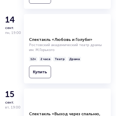
14
сент.
пн
,
19:00
Спектакль «Любовь и Голуби»
Ростовский академический театр драмы
им. М.Горького
12+
2 часа
Театр
Драма
Купить
15
сент.