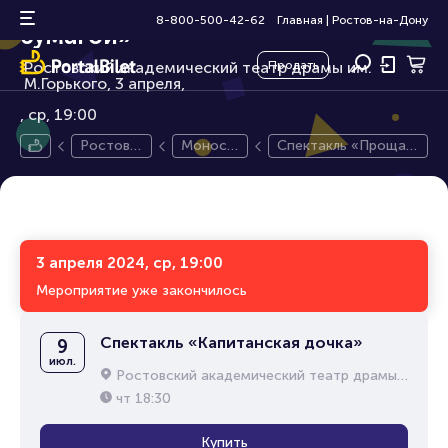
Спектакль «Прощание с
16+
8-800-500-42-62
Главная
|
Ростов-на-Дону
бумагой»
Ростовский академический театр драмы им.
Продать
М.Горького, 3 апреля,
ср, 19:00
Ростов-
Моносп
Спектакль «Прощан
на-Дону
ектакль
ие с бумагой»
3 апреля 2024, ср, 19:00
Мероприятие уже закончилось
Спектакль «Капитанская дочка»
9
июл.
Ростовский академический театр драмы им. М.Горького
чт
18:30
Купить