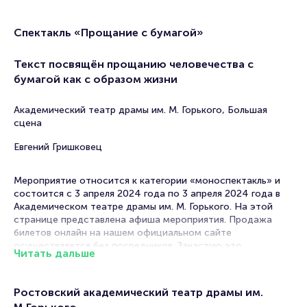
Спектакль «Прощание с бумагой»
Текст посвящён прощанию человечества с
бумагой как с образом жизни
Академический театр драмы им. М. Горького, Большая
сцена
Евгений Гришковец
Мероприятие относится к категории «моноспектакль» и
состоится с 3 апреля 2024 года по 3 апреля 2024 года в
Академическом театре драмы им. М. Горького. На этой
странице представлена афиша мероприятия. Продажа
билетов онлайн на нашем официальном сайте
осуществляется без посредников. Зачастую это
Читать дальше
единственная возможность достать билет на
моноспектакль.
Ростовский академический театр драмы им.
Билеты на спектакль «Прощание с бумагой»