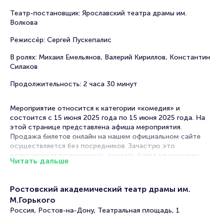
Театр-постановщик: Ярославский театра драмы им.
Волкова
Режиссёр: Сергей Пускепалис
В ролях: Михаил Емельянов, Валерий Кириллов, Константин
Силаков
Продолжительность: 2 часа 30 минут
Мероприятие относится к категории «комедия» и
состоится с 15 июня 2025 года по 15 июня 2025 года. На
этой странице представлена афиша мероприятия.
Продажа билетов онлайн на нашем официальном сайте
осуществляется без посредников. Зачастую это
единственная возможность достать билет на комедию.
Читать дальше
Билеты на спектакль «Предстоящее событие»
Ростовский академический театр драмы им.
Portalbilet – удобный и надежный сервис для покупки и
М.Горького
продажи билетов на мероприятия разного формата.
Россия, Ростов-на-Дону, Театральная площадь, 1
Среднее время на покупку билета здесь начиная с выбора