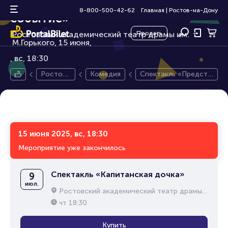
Спектакль «Предстоящее
16+
8-800-500-42-62
Главная
|
Ростов-на-Дону
событие»
Ростовский академический театр драмы им.
Продать
М.Горького, 15 июня,
вс, 18:30
Ростов-
Комедия
Спектакль «Предсто
на-Дону
ящее событие»
15 июня 2025, вс, 18:30
Мероприятие уже закончилось
Спектакль «Капитанская дочка»
9
июл.
Ростовский академический театр драмы им. М.Горького
чт
18:30
Купить