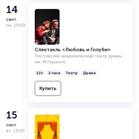
14
сент.
пн
,
19:00
Спектакль «Любовь и Голуби»
Ростовский академический театр драмы
им. М.Горького
12+
2 часа
Театр
Драма
Купить
15
сент.
вт
,
19:00