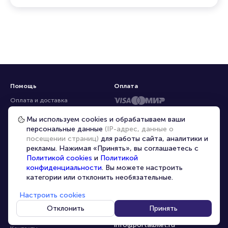
Помощь
Оплата
Оплата и доставка
Частые вопросы
Мы используем cookies и обрабатываем ваши
персональные данные
(IP-адрес, данные о
Перепродажа билетов
посещении страниц)
для работы сайта, аналитики и
Организаторам
рекламы. Нажимая «Принять», вы соглашаетесь с
Корпоративным клиентам
Политикой cookies
и
Политикой
конфиденциальности
. Вы можете настроить
VIP-билеты
категории или отклонить необязательные.
Условия использования
Настроить cookies
Персональные данные
8-800-500-42-62
Отклонить
Принять
О компании
8-499-226-15-14
info@portalbilet.ru