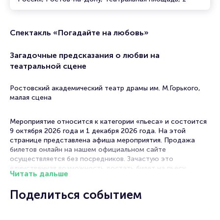
Спектакль «Погадайте на любовь»
Загадочные предсказания о любви на
театральной сцене
Ростовский академический театр драмы им. М.Горького,
малая сцена
Мероприятие относится к категории «пьеса» и состоится
9 октября 2026 года и 1 декабря 2026 года. На этой
странице представлена афиша мероприятия. Продажа
билетов онлайн на нашем официальном сайте
осуществляется без посредников. Зачастую это
единственная возможность достать билет на пьесу.
Читать дальше
Билеты на спектакль «Погадайте на любовь»
Поделиться событием
Portalbilet – удобный и надежный сервис для покупки и
продажи билетов на мероприятия разного формата.