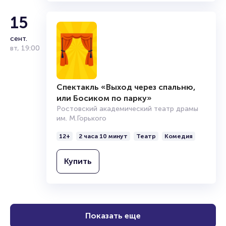
В период с 1990 по 2020 годы Шкрабак снялась в
15
одиннадцати фильмах и телесериалах, среди которых:
«Дневник убийцы» (2002), «Чики», «Капкан для монстра»
сент.
(2020), «Юристы» (2018). В 2006 году она исполнила
вт
,
19:00
главную роль жены Анатолия в фильме «Последний забой».
Спектакль «Выход через спальню,
В одном из интервью Татьяна отметила, что её опыты в
или Босиком по парку»
кино были скорее интересным экспериментом, нежели
полноценной карьерой. Она подчеркнула, что в театре
Ростовский академический театр драмы
подготовка к ролям всегда более тщательная, тогда как
им. М.Горького
современные съёмки зачастую проходят в экспресс-
режиме.
12+
2 часа 10 минут
Театр
Комедия
Купить
За её вклад в развитие театрального искусства Татьяна
Сергеевна Шкрабак была награждена званиями
«Заслуженная артистка Российской Федерации» в 1994
году и «Народная артистка Российской Федерации» в
2004 году.
Показать еще