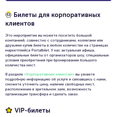
Татьяна замужем за Сергеем Власовым, актёром
Билеты для корпоративных
Ростовского театра драмы имени Максима Горького и
Заслуженным артистом Российской Федерации.
клиентов
Это мероприятие вы можете посетить большой
Её театральные роли включают: Тео Фелт — «Вниз с горы
компанией, совместно с сотрудниками, коллегами или
Морган» (А. Миллер); Она — «Идеальная пара» (В. Ветров);
друзьями купив билеты в любом количестве на страницах
Госпожа Вальтер — «Милый друг» (Г. де Мопассан);
маркетплейса Portalbilet. У нас актуальная афиша,
Фелисити Честерфилд — «Загнанная лошадь» (Ф. Саган);
официальные билеты от организаторов шоу, специальные
Татьяна — «Пока я жива…» (Н. Птушкина); Анисия
условия приобретения при бронировании большого
Кирилловна — «Шут Балакирев» (Г. Горин); Хлестова —
количества мест.
«Горе от ума» (А. Грибоедов); Турусина — «На всякого
мудреца довольно простоты» (А. Н. Островский); Мать —
В разделе
«Корпоративным клиентам»
вы узнаете
«Великолепная семейка» (А. Николаи, реж. Анна Фекета);
подробную информацию об услуге и связавшись с нами,
Фелисата Герасимовна Кукушкина — «Доходное место» (А.
сможете уточнить цену, наличие свободных мест,
Н. Островский); Белиса — «Влюблена! Умна, хитра…» (Лопе
расположение в зрительном зале, возможность
де Вега, 2004, реж. Николай Сорокин); Елизавета
организации трансфера и сделать заказ.
Английская — «Королева» (Роберт Болт); Кристина —
«Бегство от любви по пьесе „Ту степ на фоне чемоданов“»
(Р. Баэр, 2010, реж. Ирина Морозова); Этель — «В тени
VIP-билеты
виноградника» (В. Мухорьямов по мотивам рассказа И.