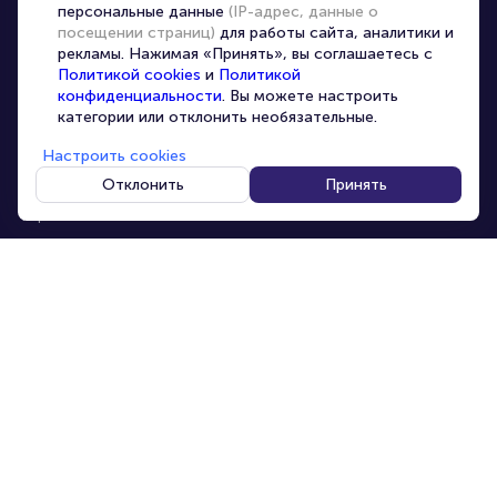
персональные данные
(IP-адрес, данные о
Корпоративным клиентам
посещении страниц)
для работы сайта, аналитики и
рекламы. Нажимая «Принять», вы соглашаетесь с
VIP-билеты
Политикой cookies
и
Политикой
Условия использования
конфиденциальности
. Вы можете настроить
категории или отклонить необязательные.
Персональные данные
8-800-500-42-62
Настроить cookies
О компании
8-499-226-15-14
info@portalbilet.ru
Отклонить
Принять
Контакты
С 10:00 до 21:00
,
Карта сайта
звонок бесплатный
Управление cookies
Все площадки
Главная
|
Ростов-на-Дону
© 2020 -
2026
portalbilet.ru
Все права защищены
В начало страницы