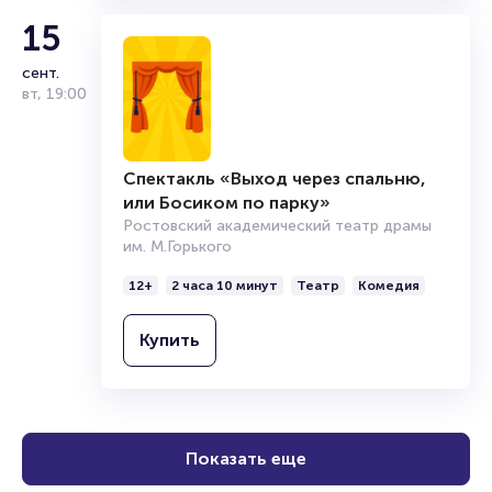
15
сент.
вт
,
19:00
Спектакль «Выход через спальню,
или Босиком по парку»
Ростовский академический театр драмы
им. М.Горького
12+
2 часа 10 минут
Театр
Комедия
Купить
Показать еще