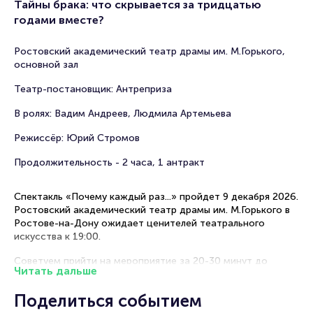
Тайны брака: что скрывается за тридцатью
годами вместе?
Ростовский академический театр драмы им. М.Горького,
основной зал
Театр-постановщик: Антреприза
В ролях: Вадим Андреев, Людмила Артемьева
Режиссёр: Юрий Стромов
Продолжительность - 2 часа, 1 антракт
Спектакль «Почему каждый раз...» пройдет 9 декабря 2026.
Ростовский академический театр драмы им. М.Горького в
Ростове-на-Дону ожидает ценителей театрального
искусства к 19:00.
Советуем прийти на мероприятие за 20-30 минут до
Читать дальше
начала, чтобы проникнуться особой атмосферой театра,
рассмотреть интерьер и подготовиться к просмотру
Поделиться событием
комедийной постановки.