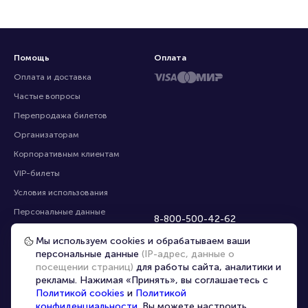
Помощь
Оплата
Оплата и доставка
Частые вопросы
Перепродажа билетов
Организаторам
Корпоративным клиентам
VIP-билеты
Условия использования
Персональные данные
8-800-500-42-62
О компании
8-499-226-15-14
Мы используем cookies и обрабатываем ваши
info@portalbilet.ru
Контакты
персональные данные
(IP-адрес, данные о
С 10:00 до 21:00
,
посещении страниц)
для работы сайта, аналитики и
Карта сайта
звонок бесплатный
рекламы. Нажимая «Принять», вы соглашаетесь с
Управление cookies
Все площадки
Политикой cookies
и
Политикой
конфиденциальности
. Вы можете настроить