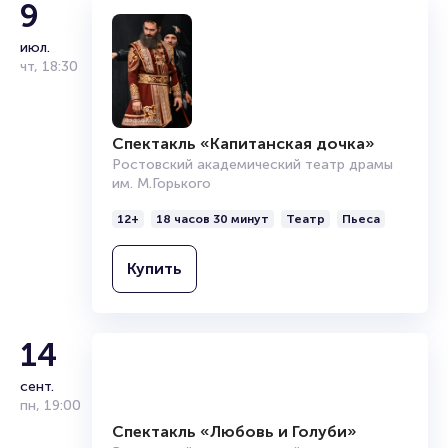
9
Подробнее о том, как вернуть, сдать или продать билет
июл.
читайте в разделах:
чт
,
18:30
Продать билет
Брокерам
Организаторам
Спектакль «Капитанская дочка»
Ростовский академический театр драмы
им. М.Горького
12+
18 часов 30 минут
Театр
Пьеса
Купить
14
сент.
пн
,
19:00