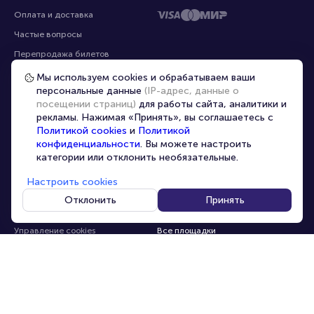
Помощь
Оплата
Оплата и доставка
Частые вопросы
Мы используем cookies и обрабатываем ваши
персональные данные
(IP-адрес, данные о
Перепродажа билетов
посещении страниц)
для работы сайта, аналитики и
Организаторам
рекламы. Нажимая «Принять», вы соглашаетесь с
Корпоративным клиентам
Политикой cookies
и
Политикой
конфиденциальности
. Вы можете настроить
VIP-билеты
категории или отклонить необязательные.
Условия использования
Настроить cookies
Персональные данные
8-800-500-42-62
Отклонить
Принять
О компании
8-499-226-15-14
info@portalbilet.ru
Контакты
С 10:00 до 21:00
,
Карта сайта
звонок бесплатный
Управление cookies
Все площадки
Главная
|
Ростов-на-Дону