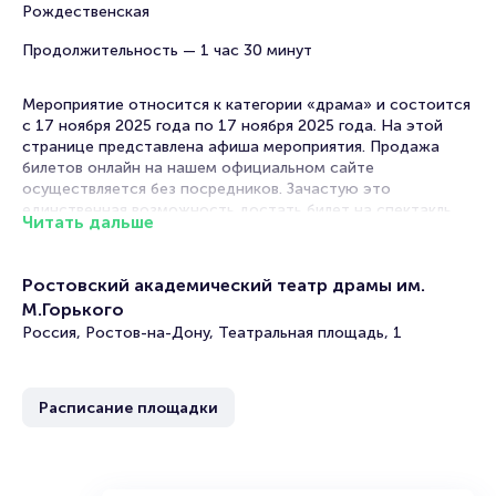
Рождественская
Продолжительность — 1 час 30 минут
Мероприятие относится к категории «драма» и состоится
с 17 ноября 2025 года по 17 ноября 2025 года. На этой
странице представлена афиша мероприятия. Продажа
билетов онлайн на нашем официальном сайте
осуществляется без посредников. Зачастую это
единственная возможность достать билет на спектакль.
Читать дальше
Билеты на Спектакль «Письмо туда»
Ростовский академический театр драмы им.
Portalbilet – удобный и надежный сервис для покупки и
М.Горького
продажи билетов на мероприятия разного формата.
Россия, Ростов-на-Дону, Театральная площадь, 1
Среднее время на покупку билета здесь начиная с выбора
места завершая оформлением его в зрительном зале на
ваше имя занимает не более двух минут. Билеты на
Спектакль «Письмо туда» пользуются большой
Расписание площадки
популярностью у зрителей. Спешите купить их, пока они
есть в наличии.
Полезные ссылки