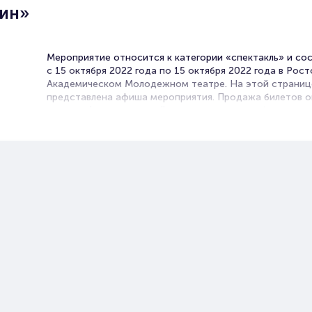
ин»
Мероприятие относится к категории «спектакль» и со
с 15 октября 2022 года по 15 октября 2022 года в Рос
Академическом Молодежном театре. На этой страниц
представлена афиша мероприятия. Продажа билетов о
нашем официальном сайте осуществляется без посред
Зачастую это единственная возможность достать бил
спектакль.
В афишах театров Ростова-на-Дону спектакли на любо
Постановки по произведениям классиков и современни
драмы, комедии, трагикомедии. В их основе истории,
основанные на реальных событиях или вольном вымысл
постановщиков. Театральный репертуар настолько
разнообразен, что вы гарантировано выберите, какое
мероприятие посетить.
В сезоне 2026 вас ожидают премьеры новых спектакле
которыми трудится ни одна труппа актеров! Практиче
каждый театр регулярно радует зрителей новинками.