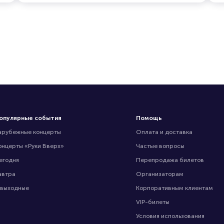
опулярные события
Помощь
арубежные концерты
Оплата и доставка
онцерты «Руки Вверх»
Частые вопросы
егодня
Перепродажа билетов
автра
Организаторам
 выходные
Корпоративным клиентам
VIP-билеты
Условия использования