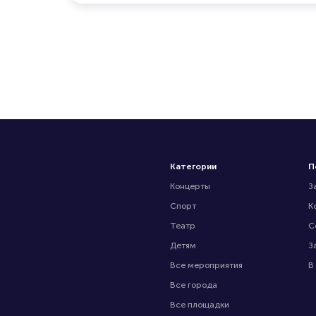
Категории
П
Концерты
З
Спорт
К
Театр
С
Детям
З
Все мероприятия
В
Все города
Все площадки