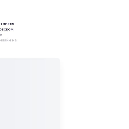
стоится
товском
е
нлайн на
ников.
ет на
й вкус!
ков,
е
й, над
ски