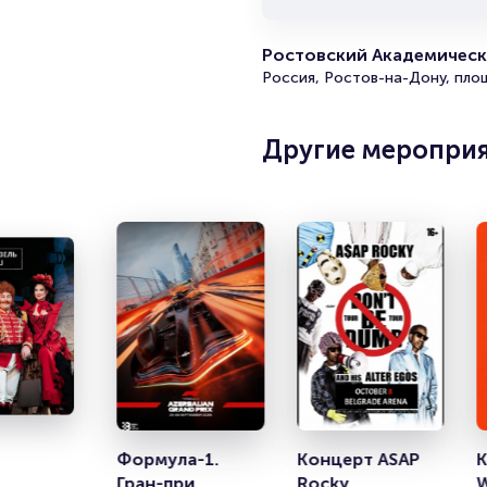
Ростовский Академичес
Россия, Ростов-на-Дону, пло
Другие меропри
Формула-1. 
Концерт ASAP 
К
Гран-при 
Rocky