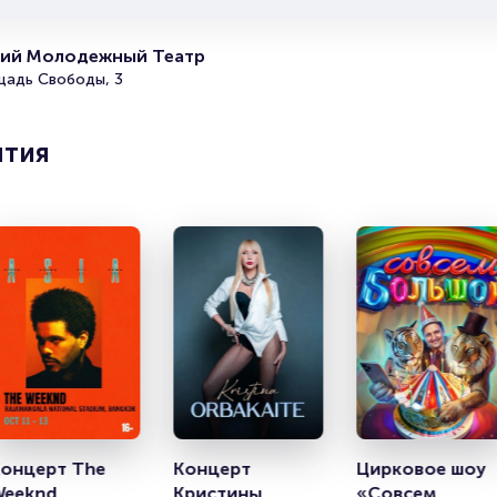
Выбираете куда сходить? Рекомендуем обратить вним
этот спектакль!
кий Молодежный Театр
Билеты на спектакль «Онегин»
щадь Свободы, 3
Portalbilet – удобный и надежный сервис для покупки 
ятия
билетов на мероприятия разного формата. Среднее вр
покупку билета здесь начиная с выбора места заверша
оформлением его в зрительном зале на ваше имя зани
более двух минут. Билеты на спектакль «Онегин» поль
большой популярностью у зрителей. Спешите купить их
они есть в наличии.
Полезные ссылки
Подробнее о том, как вернуть, сдать или продать биле
читайте в разделах:
Продать билет
Брокерам
Организаторам
онцерт The 
Концерт 
Цирковое шоу 
Weeknd
Кристины 
«Совсем 