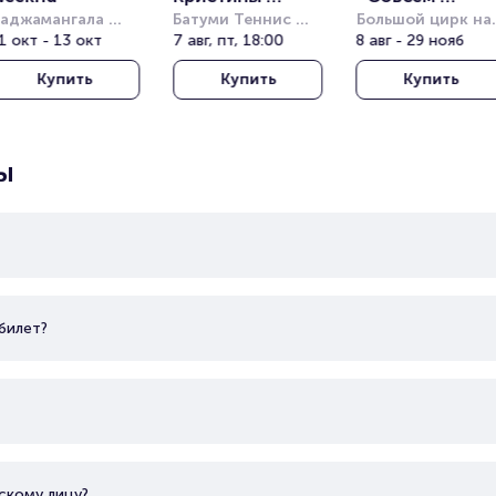
аджамангала 
Орбакайте
Батуми Теннис 
большой»
Большой цирк на 
эшнл Стэдиум 
1 окт - 13 окт
Клаб (Batumi 
7 авг, пт, 18:00
проспекте 
8 авг - 29 нояб
Rajamangala 
Tennis Club)
Вернадского
Купить
Купить
Купить
ational Stadium)
ы
билет?
скому лицу?