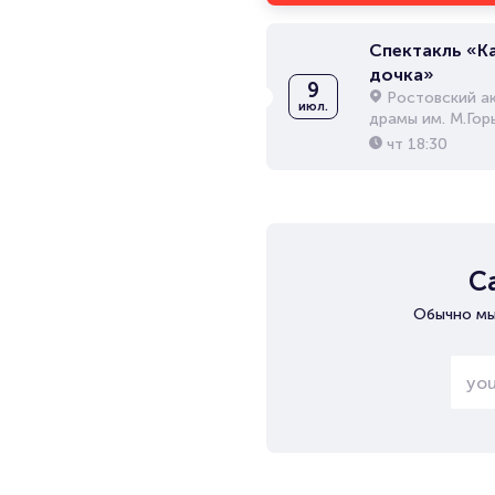
Спектакль «К
дочка»
9
Ростовский а
июл.
драмы им. М.Гор
чт
18:30
С
Обычно мы