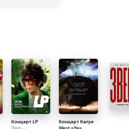
ание на
и продажи
емя на
я
мает не
зуются
, пока
т
Концерт LP
Концерт Kanye 
Парк 
West «Ye»