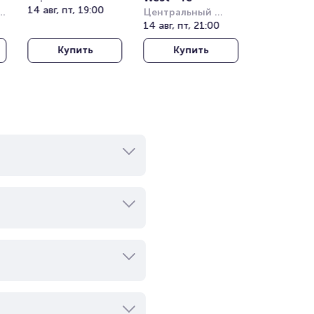
Кучукчифтлик 
14 авг, пт, 19:00
Центральный 
(Kucukciftlik Park)
стадион Алматы
14 авг, пт, 21:00
Купить
Купить