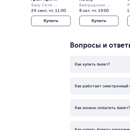
Азербайджана 
Баку Сити 
Белградская 
Р
СирСуит (Baku 
24 сент, чт, 11:00
Арена (бывш. 
8 окт, чт, 19:00
Н
1
2026. 24 - 26 
City Circuit)
Штарк Арена)
(
Сентября
Купить
Купить
N
Вопросы и ответ
Как купить билет?
Как работает электронный 
Как можно оплатить билет?
Как купить билеты юридиче