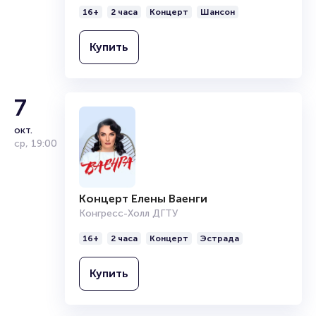
16+
2 часа
Концерт
Шансон
Купить
7
окт.
ср
,
19:00
Концерт Елены Ваенги
Конгресс-Холл ДГТУ
16+
2 часа
Концерт
Эстрада
Купить