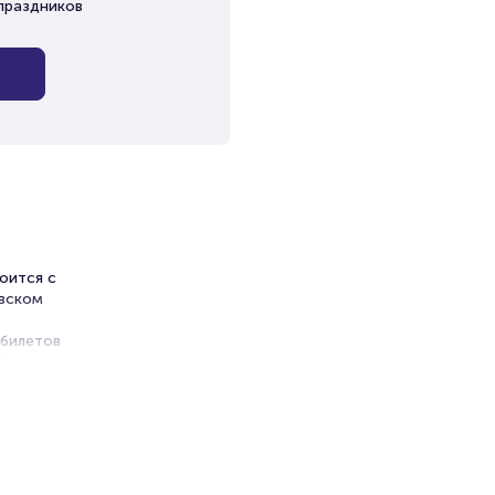
праздников
оится с
овском
 билетов
без
ь
ы в