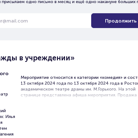
 присылаем одно письмо в месяц и ещё одно накануне больших 
Продолжить
ажды в учреждении»
ого
Мероприятие относится к категории «комедия» и сост
13 октября 2024 года по 13 октября 2024 года в Рост
академическом театре драмы им. М.Горького. На этой
еатр
странице представлена афиша мероприятия. Продажа
онлайн на нашем официальном сайте осуществляется 
посредников. Зачастую это единственная возможност
кий
достать билет на комедия.
х: Илья
ия
Билеты на Спектакль «Однажд
ртем
учреждении»
вгения