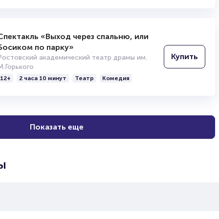
Спектакль «Выход через спальню, или
Босиком по парку»
Купить
Ростовский академический театр драмы им.
М.Горького
12+
2 часа 10 минут
Театр
Комедия
Показать еще
ы