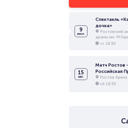
Спектакль «К
дочка»
9
Ростовский а
июл.
драмы им. М.Гор
чт
18:30
Матч Ростов -
Российская П
15
Ростов Арена
авг.
сб
18:30
С