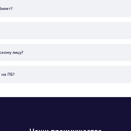
билет?
скому лицу?
 на ПБ?