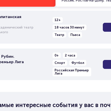
Россия, Ростов-на-Дону, Те
апитанская
12+
кадемический театр
18 часов 30 минут
ького
Театр
Пьеса
0+
2 часа
 Рубин.
ремьер Лига
Спорт
Футбол
Российская Премьер
Лига
амые интересные события у вас в поч