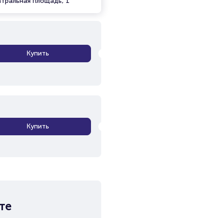
атральная площадь, 1
Купить
Купить
те