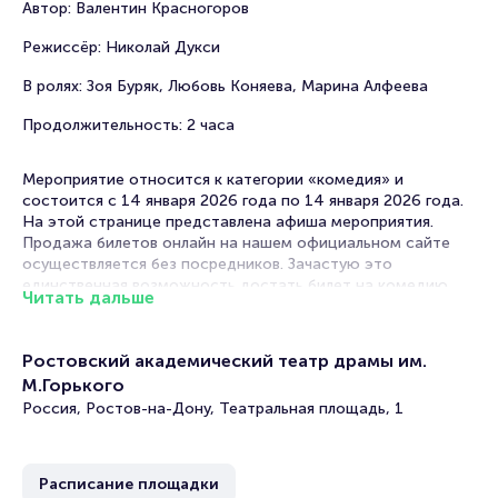
Автор: Валентин Красногоров
Режиссёр: Николай Дукси
В ролях: Зоя Буряк, Любовь Коняева, Марина Алфеева
Продолжительность: 2 часа
Мероприятие относится к категории «комедия» и
состоится с 14 января 2026 года по 14 января 2026 года.
На этой странице представлена афиша мероприятия.
Продажа билетов онлайн на нашем официальном сайте
осуществляется без посредников. Зачастую это
единственная возможность достать билет на комедию.
Читать дальше
Билеты на спектакль «О чём говорят женщины»
Ростовский академический театр драмы им.
Portalbilet – удобный и надежный сервис для покупки и
М.Горького
продажи билетов на мероприятия разного формата.
Россия, Ростов-на-Дону, Театральная площадь, 1
Среднее время на покупку билета здесь начиная с выбора
места завершая оформлением его в зрительном зале на
ваше имя занимает не более двух минут. Билеты на «О чём
говорят женщины» пользуются большой популярностью у
Расписание площадки