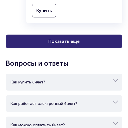
или Босиком по парку»
Ростовский академический театр драмы
им. М.Горького
12+
2 часа 10 минут
Театр
Комедия
Купить
Показать еще
Вопросы и ответы
Как купить билет?