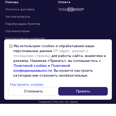
Помощь
Оплата
Оплата и доставка
Частые вопросы
Мы используем cookies и обрабатываем ваши
персональные данные
(IP-адрес, данные о
Перепродажа билетов
посещении страниц)
для работы сайта, аналитики и
Организаторам
рекламы. Нажимая «Принять», вы соглашаетесь с
Корпоративным клиентам
Политикой cookies
и
Политикой
конфиденциальности
. Вы можете настроить
VIP-билеты
категории или отклонить необязательные.
Условия использования
Настроить cookies
Персональные данные
8-800-500-42-62
Отклонить
Принять
О компании
8-499-226-15-14
info@portalbilet.ru
Контакты
С 10:00 до 21:00
,
Карта сайта
звонок бесплатный
Управление cookies
Все площадки