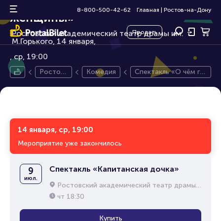
Спектакль «О чём говорят
12+
8-800-500-42-62
Главная
|
Ростов-на-Дону
женщины»
Ростовский академический театр драмы им.
Продать
М.Горького, 14 января,
ср, 19:00
Ростов-
Комедия
Спектакль «О чём го
на-Дон
ворят женщины»
у
14 января, ср, 19:00
Мероприятие уже закончилось
Спектакль «Капитанская дочка»
9
июл.
Ростовский академический театр драмы им. М.Горького
чт
18:30
Купить