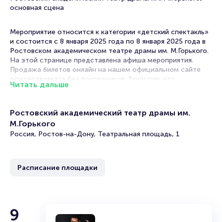
основная сцена
Мероприятие относится к категории «детский спектакль»
и состоится с 8 января 2025 года по 8 января 2025 года в
Ростовском академическом театре драмы им. М.Горького.
На этой странице представлена афиша мероприятия.
Продажа билетов онлайн на нашем официальном сайте
осуществляется без посредников. Зачастую это
Читать дальше
единственная возможность достать билет на детский
спектакль.
Ростовский академический театр драмы им.
Билеты на спектакль «Новогодние приключения в
М.Горького
царстве Кощея»
Россия, Ростов-на-Дону, Театральная площадь, 1
Portalbilet – удобный и надежный сервис для покупки и
продажи билетов на мероприятия разного формата.
Расписание площадки
Среднее время на покупку билета здесь начиная с выбора
места завершая оформлением его в зрительном зале на
ваше имя занимает не более двух минут. Билеты на
«Новогодние приключения в царстве Кощея» пользуются
большой популярностью у зрителей. Спешите купить их,
9
пока они есть в наличии.