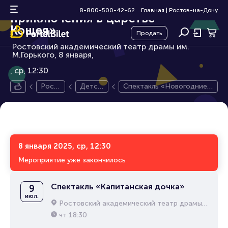
Спектакль «Новогодние
0+
8-800-500-42-62
Главная
|
Ростов-на-Дону
приключения в царстве
Кощея»
Продать
Ростовский академический театр драмы им.
М.Горького, 8 января,
ср, 12:30
Рост
Детск
Спектакль «Новогодние
ов-на
ий спе
приключения в царстве К
-Дон
ктакль
ощея»
у
8 января 2025, ср, 12:30
Мероприятие уже закончилось
Спектакль «Капитанская дочка»
9
июл.
Ростовский академический театр драмы им. М.Горького
чт
18:30