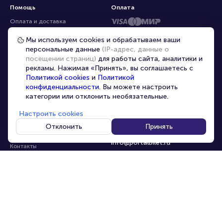
Помощь
Оплата
Оплата и доставка
Частые вопросы
Мы используем cookies и обрабатываем ваши
персональные данные
(IP-адрес, данные о
Перепродажа билетов
посещении страниц)
для работы сайта, аналитики и
Организаторам
рекламы. Нажимая «Принять», вы соглашаетесь с
Корпоративным клиентам
Политикой cookies
и
Политикой
конфиденциальности
. Вы можете настроить
VIP-билеты
категории или отклонить необязательные.
Условия использования
Настроить cookies
Персональные данные
8-800-500-42-62
Отклонить
Принять
О компании
8-499-226-15-14
info@portalbilet.ru
Контакты
С 10:00 до 21:00
,
Карта сайта
звонок бесплатный
Управление cookies
Все площадки
Главная
|
Ростов-на-Дону