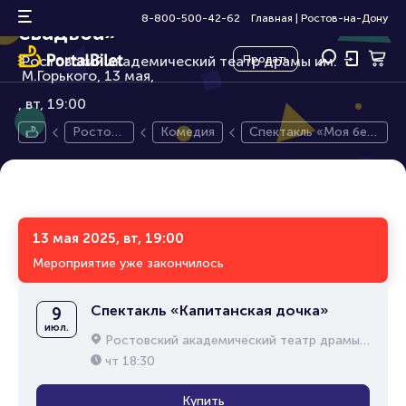
Спектакль «Моя безумная
12+
8-800-500-42-62
Главная
|
Ростов-на-Дону
свадьба»
Ростовский академический театр драмы им.
Продать
М.Горького, 13 мая,
вт, 19:00
Ростов-
Комедия
Спектакль «Моя без
на-Дону
умная свадьба»
13 мая 2025, вт, 19:00
Мероприятие уже закончилось
Спектакль «Капитанская дочка»
9
июл.
Ростовский академический театр драмы им. М.Горького
чт
18:30
Купить