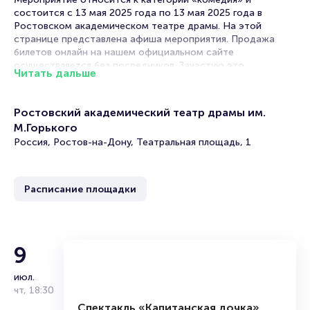
состоится с 13 мая 2025 года по 13 мая 2025 года в
Ростовском академическом театре драмы. На этой
странице представлена афиша мероприятия. Продажа
билетов онлайн на нашем официальном сайте
осуществляется без посредников. Зачастую это
Читать дальше
единственная возможность достать билет на комедию.
Билеты на спектакль «Моя безумная свадьба»
Ростовский академический театр драмы им.
М.Горького
Portalbilet – удобный и надежный сервис для покупки и
Россия, Ростов-на-Дону, Театральная площадь, 1
продажи билетов на мероприятия разного формата.
Среднее время на покупку билета здесь начиная с выбора
места завершая оформлением его в зрительном зале на
ваше имя занимает не более двух минут. Билеты на «Моя
Расписание площадки
безумная свадьба» пользуются большой популярностью у
зрителей. Спешите купить их, пока они есть в наличии.
Полезные ссылки
9
Подробнее о том, как вернуть, сдать или продать билет
июл.
читайте в разделах:
чт
,
18:30
Продать билет