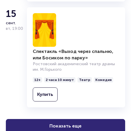
12+
2 часа
Театр
Драма
Купить
15
сент.
вт
,
19:00
Спектакль «Выход через спальню,
или Босиком по парку»
Ростовский академический театр драмы
им. М.Горького
12+
2 часа 10 минут
Театр
Комедия
Купить