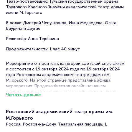
Театр-постановщик: Тульский государственный ордена
Трудового Красного Знамени академический театр драмы
имени М. Горького
В ролях: Дмитрий Чепушканов, Инна Медведева, Ольга
Баурина и другие
Режиссёр: Анна Терёшина
Продолжительность: 1 час 40 минут
Мероприятие относится к категории «детский спектакль»
и состоится с 19 октября 2024 года по 19 октября 2024
года Ростовском академическом театре драмы им.
М.Горького. На этой странице представлена афиша
мероприятия. Продажа билетов онлайн на нашем
официальном сайте осуществляется без посредников.
Читать дальше
Зачастую это единственная возможность достать билет
на Детский спектакль.
Ростовский академический театр драмы им.
Билеты на спектакль «Маленький принц»
М.Горького
Россия, Ростов-на-Дону, Театральная площадь, 1
Portalbilet – удобный и надежный сервис для покупки и