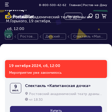
Спектакль «Маленький
6+
8-800-500-42-62
Главная
|
Ростов-на-Дону
принц»
Ростовский академический театр драмы им.
Продать
М.Горького, 19 октября,
сб, 12:00
Ростов-
Детский с
Спектакль «Мален
на-Дону
пектакль
ький принц»
19 октября 2024, сб, 12:00
Мероприятие уже закончилось
Спектакль «Капитанская дочка»
9
июл.
Ростовский академический театр драмы им. М.Горького
чт
18:30
Купить