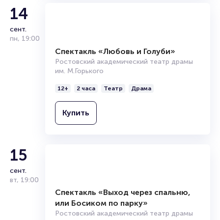
14
сент.
пн
,
19:00
Спектакль «Любовь и Голуби»
Ростовский академический театр драмы
им. М.Горького
12+
2 часа
Театр
Драма
Купить
15
сент.
вт
,
19:00