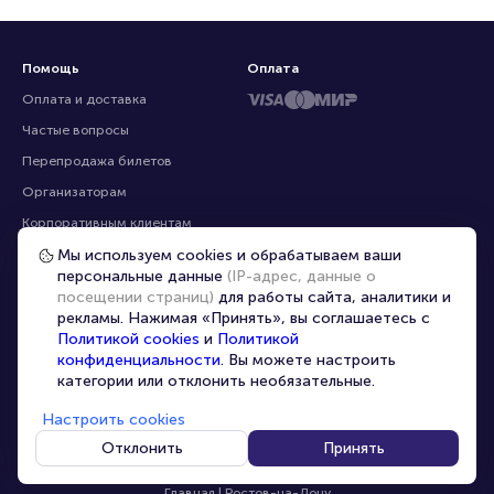
Помощь
Оплата
Оплата и доставка
Частые вопросы
Мы используем cookies и обрабатываем ваши
персональные данные
(IP-адрес, данные о
Перепродажа билетов
посещении страниц)
для работы сайта, аналитики и
Организаторам
рекламы. Нажимая «Принять», вы соглашаетесь с
Корпоративным клиентам
Политикой cookies
и
Политикой
конфиденциальности
. Вы можете настроить
VIP-билеты
категории или отклонить необязательные.
Условия использования
Настроить cookies
Персональные данные
8-800-500-42-62
Отклонить
Принять
О компании
8-499-226-15-14
info@portalbilet.ru
Контакты