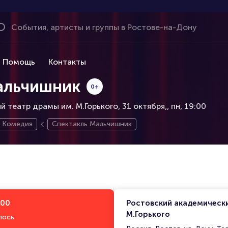
Помощь
Контакты
альчишник
0+
 театр драмы им. М.Горького, 31 октября,
пн, 19:00
Комедия
Спектакль Мальчишник
:00
Ростовский академическ
М.Горького
лось