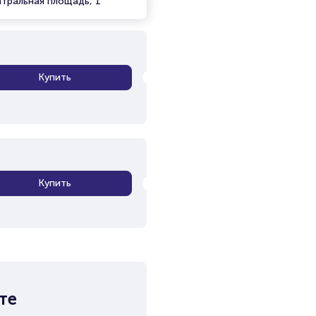
атральная площадь, 1
Купить
Купить
те