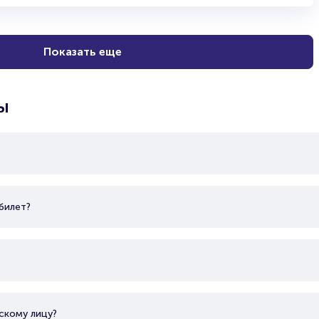
Показать еще
ы
билет?
скому лицу?