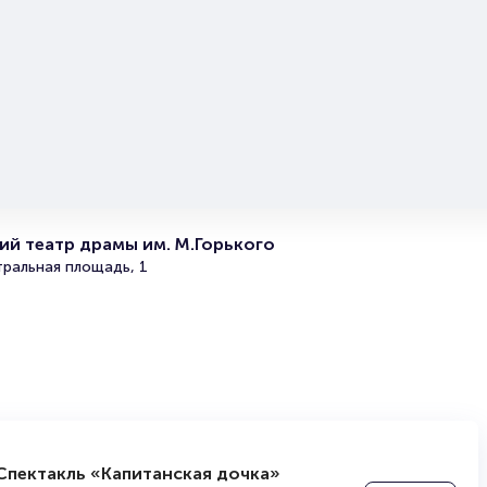
Portalbilet – удобный и надежный сервис для покупки 
билетов на мероприятия разного формата. Среднее вр
покупку билета здесь начиная с выбора места заверша
оформлением его в зрительном зале на ваше имя зани
более двух минут. Билеты на спектакль Мальчишник по
большой популярностью у зрителей. Спешите купить их
они есть в наличии.
Полезные ссылки
Подробнее о том, как вернуть, сдать или продать биле
й театр драмы им. М.Горького
читайте в разделах:
тральная площадь, 1
Продать билет
Брокерам
Организаторам
Спектакль «Капитанская дочка»