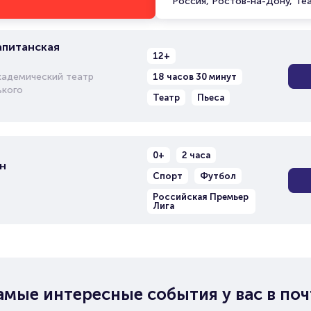
Россия, Ростов-на-Дону, Те
апитанская
12+
кадемический театр
18 часов 30 минут
ького
Театр
Пьеса
0+
2 часа
н
Спорт
Футбол
Российская Премьер
Лига
амые интересные события у вас в поч