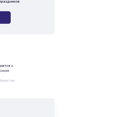
праздников
оится с
вском
 билетов
без
ь
ник