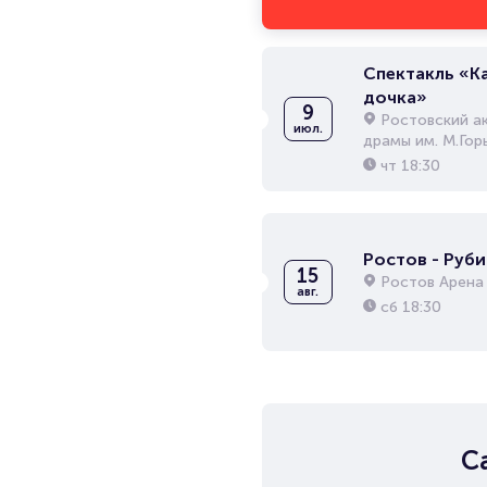
Спектакль «К
дочка»
9
Ростовский а
июл.
драмы им. М.Гор
чт
18:30
Ростов - Руби
15
Ростов Арена
авг.
сб
18:30
С