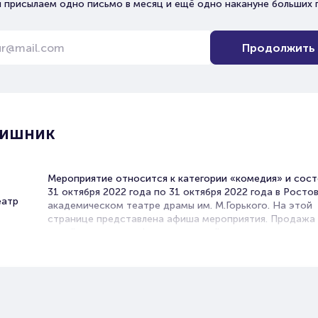
 присылаем одно письмо в месяц и ещё одно накануне больших 
Продолжить
чишник
Мероприятие относится к категории «комедия» и сост
31 октября 2022 года по 31 октября 2022 года в Росто
еатр
академическом театре драмы им. М.Горького. На этой
странице представлена афиша мероприятия. Продажа
онлайн на нашем официальном сайте осуществляется 
посредников. Зачастую это единственная возможност
достать билет на Комедия.
Билеты на спектакль Мальчиш