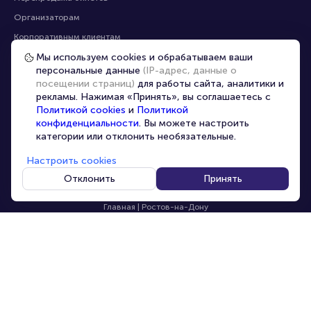
Помощь
Оплата
Оплата и доставка
Частые вопросы
Мы используем cookies и обрабатываем ваши
персональные данные
(IP-адрес, данные о
Перепродажа билетов
посещении страниц)
для работы сайта, аналитики и
Организаторам
рекламы. Нажимая «Принять», вы соглашаетесь с
Корпоративным клиентам
Политикой cookies
и
Политикой
конфиденциальности
. Вы можете настроить
VIP-билеты
категории или отклонить необязательные.
Условия использования
Настроить cookies
Персональные данные
8-800-500-42-62
Отклонить
Принять
О компании
8-499-226-15-14
info@portalbilet.ru
Контакты
С 10:00 до 21:00
,
Карта сайта
звонок бесплатный
Управление cookies
Все площадки
Главная
|
Ростов-на-Дону