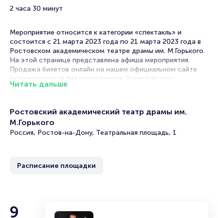
2 часа 30 минут
Мероприятие относится к категории «спектакль» и
состоится с 21 марта 2023 года по 21 марта 2023 года в
Ростовском академическом театре драмы им. М.Горького.
На этой странице представлена афиша мероприятия.
Продажа билетов онлайн на нашем официальном сайте
осуществляется без посредников. Зачастую это
Читать дальше
единственная возможность достать билет на спектакль.
В афишах театров в Ростове-на-Дону спектакли на любой
Ростовский академический театр драмы им.
вкус! Постановки по произведениям классиков и
М.Горького
современников, драмы, комедии, трагикомедии. В их
основе истории, основанные на реальных событиях или
Россия, Ростов-на-Дону, Театральная площадь, 1
вольном вымысле постановщиков. Театральный репертуар
настолько разнообразен, что вы гарантировано выберите,
какое мероприятие посетить.
Расписание площадки
В сезоне 2026 вас ожидают премьеры новых спектаклей,
над которыми трудится ни одна труппа актеров!
Практически каждый театр регулярно радует зрителей
новинками.
9