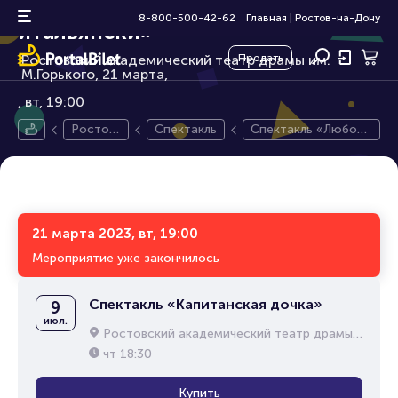
Спектакль «Любовь по-
16+
8-800-500-42-62
Главная
|
Ростов-на-Дону
итальянски»
Ростовский академический театр драмы им.
Продать
М.Горького, 21 марта,
вт, 19:00
Ростов
Спектакль
Спектакль «Любовь
-на-До
по-итальянски»
ну
21 марта 2023, вт, 19:00
Мероприятие уже закончилось
Спектакль «Капитанская дочка»
9
июл.
Ростовский академический театр драмы им. М.Горького
чт
18:30
Купить