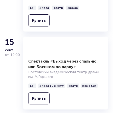
Спектакль «Любовь и Голуби»
Ростовский академический театр драмы
им. М.Горького
12+
2 часа
Театр
Драма
Купить
15
сент.
вт
,
19:00
Спектакль «Выход через спальню,
или Босиком по парку»
Ростовский академический театр драмы
им. М.Горького
12+
2 часа 10 минут
Театр
Комедия