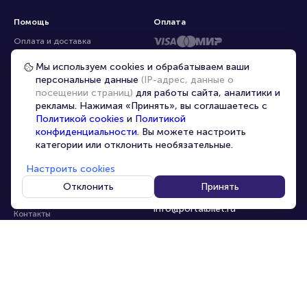
Помощь
Оплата
Оплата и доставка
Частые вопросы
Мы используем cookies и обрабатываем ваши
персональные данные
(IP-адрес, данные о
Перепродажа билетов
посещении страниц)
для работы сайта, аналитики и
Организаторам
рекламы. Нажимая «Принять», вы соглашаетесь с
Корпоративным клиентам
Политикой cookies
и
Политикой
конфиденциальности
. Вы можете настроить
VIP-билеты
категории или отклонить необязательные.
Условия использования
Настроить cookies
Персональные данные
8-800-500-42-62
Отклонить
Принять
О компании
8-499-226-15-14
info@portalbilet.ru
Контакты
С 10:00 до 21:00
,
Карта сайта
звонок бесплатный
Управление cookies
Все площадки
Главная
|
Ростов-на-Дону