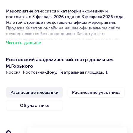
Мероприятие относится к категории «комедия» и
состоится с 3 февраля 2026 года по 3 февраля 2026 года.
На этой странице представлена афиша мероприятия.
Продажа билетов онлайн на нашем официальном сайте
осуществляется без посредников. Зачастую это
единственная возможность достать билет на комедию.
Читать дальше
Билеты на спектакль «Просто бэби, или Любовь
по-французски»
Ростовский академический театр драмы им.
М.Горького
Portalbilet – удобный и надежный сервис для покупки и
Россия, Ростов-на-Дону, Театральная площадь, 1
продажи билетов на мероприятия разного формата.
Среднее время на покупку билета здесь начиная с выбора
места завершая оформлением его в зрительном зале на
Расписание площадки
Расписание участника
ваше имя занимает не более двух минут. Билеты на
«Просто бэби, или Любовь по-французски» пользуются
большой популярностью у зрителей. Спешите купить их,
Об участнике
пока они есть в наличии.
Полезные ссылки
Ольга Прокофьева