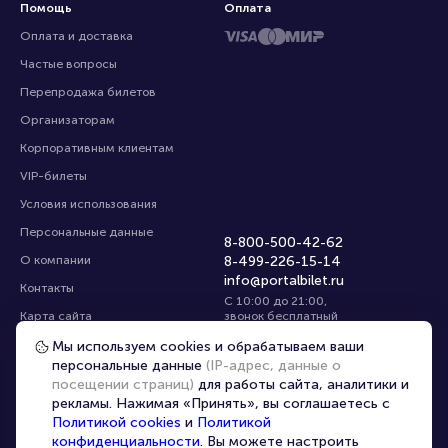
Помощь
Оплата
Оплата и доставка
Частые вопросы
Перепродажа билетов
Организаторам
Корпоративным клиентам
VIP-билеты
Условия использования
Персональные данные
8-800-500-42-62
О компании
8-499-226-15-14
info@portalbilet.ru
Контакты
С 10:00 до 21:00
,
Карта сайта
звонок бесплатный
Управление cookies
Все площадки
Мы используем cookies и обрабатываем ваши
персональные данные
(IP-адрес, данные о
посещении страниц)
для работы сайта, аналитики и
Главная
|
Ростов-на-Дону
рекламы. Нажимая «Принять», вы соглашаетесь с
Политикой cookies
и
Политикой
конфиденциальности
. Вы можете настроить