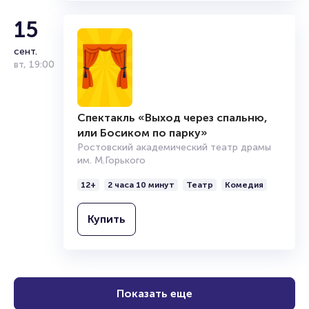
Купить
15
сент.
вт
,
19:00
Спектакль «Выход через спальню,
или Босиком по парку»
Ростовский академический театр драмы
им. М.Горького
12+
2 часа 10 минут
Театр
Комедия
Купить