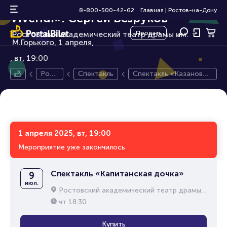
Спектакль «Казанова - Ars
16+
8-800-500-42-62
Главная
|
Ростов-на-Дону
Vivendi». Сергей Безруков
Ростовский академический театр драмы им.
Продать
М.Горького, 1 апреля,
вт, 19:00
Рост
Спектакль
Спектакль «Казанова -
ов-н
Ars Vivendi». Сергей Бе
а-До
зруков
ну
1 апреля 2025, вт, 19:00
Мероприятие уже закончилось
Спектакль «Капитанская дочка»
9
июл.
Ростовский академический театр драмы им. М.Горького
чт
18:30
Купить