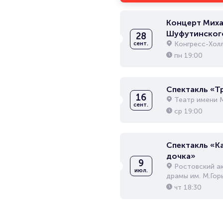
Концерт Миха
Шуфутинског
28
Конгресс-Хол
сент.
пн
19:00
Спектакль «Т
16
Театр имени 
сент.
ср
19:00
Спектакль «К
дочка»
9
Ростовский а
июл.
драмы им. М.Гор
чт
18:30