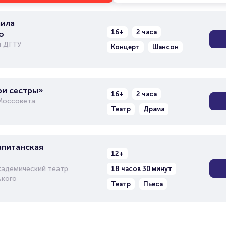
ила
16+
2 часа
о
л ДГТУ
Концерт
Шансон
ри сестры»
16+
2 часа
Моссовета
Театр
Драма
апитанская
12+
кадемический театр
18 часов 30 минут
ького
Театр
Пьеса