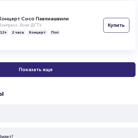
Концерт Сосо Павлиашвили
Купить
Конгресс-Холл ДГТУ
12+
2 часа
Концерт
Поп
Показать еще
ы
билет?