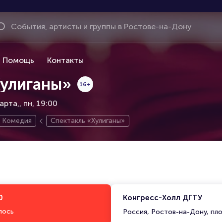
Помощь
Контакты
Хулиганы»
16+
арта,
пн, 19:00
Комедия
Спектакль «Хулиганы»
0
Конгресс-Холл ДГТУ
лось
Россия, Ростов-на-Дону, пло