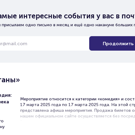
амые интересные события у вас в поч
 присылаем одно письмо в месяц и ещё одно накануне больших 
Продолжить
ганы»
едия:
Мероприятие относится к категории «комедия» и сост
века
17 марта 2025 года по 17 марта 2025 года. На этой с
представлена афиша мероприятия. Продажа билетов о
нашем официальном сайте осуществляется без посред
го
Зачастую это единственная возможность достать бил
ну
комедию.