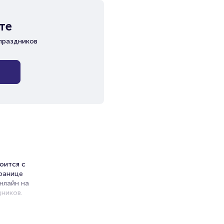
те
праздников
оится с
транице
нлайн на
ников.
ет на