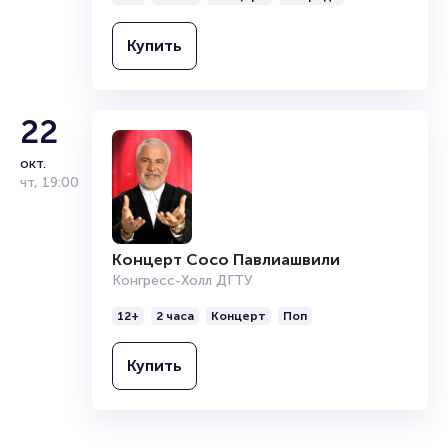
Купить
22
окт.
чт
,
19:00
Концерт Сосо Павлиашвили
Конгресс-Холл ДГТУ
12+
2 часа
Концерт
Поп
Купить