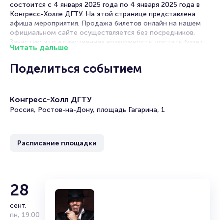
состоится с 4 января 2025 года по 4 января 2025 года в
Конгресс-Холле ДГТУ. На этой странице представлена
афиша мероприятия. Продажа билетов онлайн на нашем
официальном сайте осуществляется без посредников.
Зачастую это единственная возможность достать билет
Читать дальше
на детское шоу.
Поделиться событием
Билеты на спектакль Фикси-шоу «Деды Морозы
существуют»
Конгресс-Холл ДГТУ
Portalbilet – удобный и надежный сервис для покупки и
Россия, Ростов-на-Дону, площадь Гагарина, 1
продажи билетов на мероприятия разного формата.
Среднее время на покупку билета здесь начиная с выбора
места завершая оформлением его в зрительном зале на
ваше имя занимает не более двух минут. Билеты на Фикси-
Расписание площадки
шоу «Деды Морозы существуют» пользуются большой
популярностью у зрителей. Спешите купить их, пока они
есть в наличии.
Полезные ссылки
28
сент.
Подробнее о том, как вернуть, сдать или продать билет
пн
,
19:00
читайте в разделах: