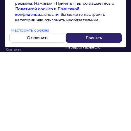
Организаторам
рекламы. Нажимая «Принять», вы соглашаетесь с
Корпоративным клиентам
Политикой cookies
и
Политикой
конфиденциальности
. Вы можете настроить
VIP-билеты
категории или отклонить необязательные.
Условия использования
Настроить cookies
Персональные данные
8-800-500-42-62
Отклонить
Принять
О компании
8-499-226-15-14
info@portalbilet.ru
Контакты
С 10:00 до 21:00
,
Карта сайта
звонок бесплатный
Управление cookies
Все площадки
Главная
|
Ростов-на-Дону
© 2020 -
2026
portalbilet.ru
Все права защищены
В начало страницы