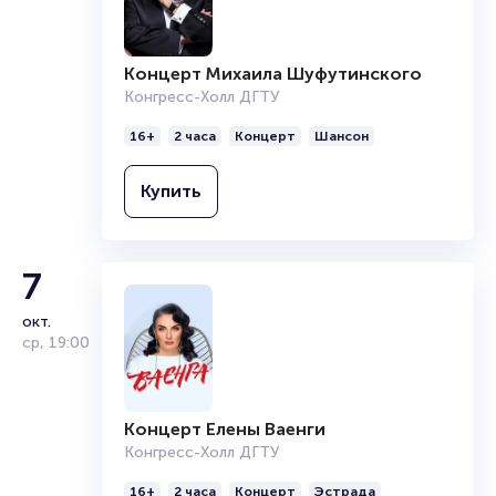
Продать билет
Брокерам
Организаторам
Концерт Михаила Шуфутинского
Конгресс-Холл ДГТУ
16+
2 часа
Концерт
Шансон
Купить
7
окт.
ср
,
19:00
Концерт Елены Ваенги
Конгресс-Холл ДГТУ
16+
2 часа
Концерт
Эстрада