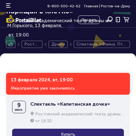
Спектакль «Фаина. Птица,
16+
8-800-500-42-62
Главная
|
Ростов-на-Дону
парящая в клетке»
Ростовский академический театр драмы им.
Продать
М.Горького, 13 февраля,
вт, 19:00
Ростов
Драма
Спектакль «Фаина. Пти
-на-До
ца, парящая в клетке»
ну
13 февраля 2024, вт, 19:00
Мероприятие уже закончилось
Спектакль «Капитанская дочка»
9
июл.
Ростовский академический театр драмы им. М.Горького
чт
18:30
Купить