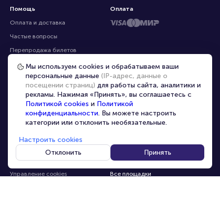
Помощь
Оплата
Оплата и доставка
Частые вопросы
Мы используем cookies и обрабатываем ваши
персональные данные
(IP-адрес, данные о
Перепродажа билетов
посещении страниц)
для работы сайта, аналитики и
Организаторам
рекламы. Нажимая «Принять», вы соглашаетесь с
Корпоративным клиентам
Политикой cookies
и
Политикой
конфиденциальности
. Вы можете настроить
VIP-билеты
категории или отклонить необязательные.
Условия использования
Настроить cookies
Персональные данные
8-800-500-42-62
Отклонить
Принять
О компании
8-499-226-15-14
info@portalbilet.ru
Контакты
С 10:00 до 21:00
,
Карта сайта
звонок бесплатный
Управление cookies
Все площадки