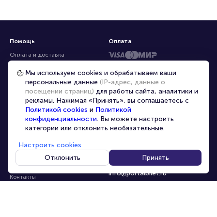
Помощь
Оплата
Оплата и доставка
Частые вопросы
Мы используем cookies и обрабатываем ваши
персональные данные
(IP-адрес, данные о
Перепродажа билетов
посещении страниц)
для работы сайта, аналитики и
Организаторам
рекламы. Нажимая «Принять», вы соглашаетесь с
Корпоративным клиентам
Политикой cookies
и
Политикой
конфиденциальности
. Вы можете настроить
VIP-билеты
категории или отклонить необязательные.
Условия использования
Настроить cookies
Персональные данные
8-800-500-42-62
Отклонить
Принять
О компании
8-499-226-15-14
info@portalbilet.ru
Контакты
С 10:00 до 21:00
,
Карта сайта
звонок бесплатный
Управление cookies
Все площадки