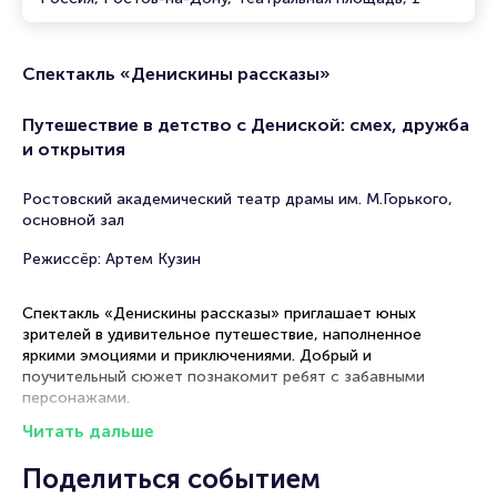
Спектакль «Денискины рассказы»
Путешествие в детство с Дениской: смех, дружба
и открытия
Ростовский академический театр драмы им. М.Горького,
основной зал
Режиссёр: Артем Кузин
Спектакль «Денискины рассказы» приглашает юных
зрителей в удивительное путешествие, наполненное
яркими
эмоциями и приключениями. Добрый и
поучительный сюжет познакомит ребят с забавными
персонажами.
Читать дальше
Спектакль «Денискины рассказы» состоится 1 октября
2026. Ростовский академический театр драмы им.
Поделиться событием
М.Горького в Ростове-на-Дону приглашает маленьких