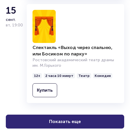
15
сент.
вт
,
19:00
Спектакль «Выход через спальню,
или Босиком по парку»
Ростовский академический театр драмы
им. М.Горького
12+
2 часа 10 минут
Театр
Комедия
Купить
Показать еще