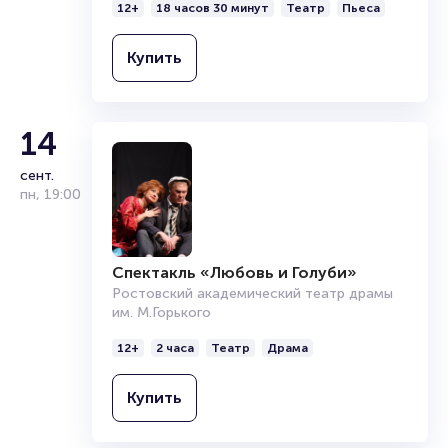
12+
18 часов 30 минут
Театр
Пьеса
Подробнее о том, как вернуть, сдать или продать билет
читайте в разделах:
Купить
Продать билет
Брокерам
Организаторам
14
сент.
пн
,
19:00
Спектакль «Любовь и Голуби»
Ростовский академический театр драмы
им. М.Горького
12+
2 часа
Театр
Драма
Купить