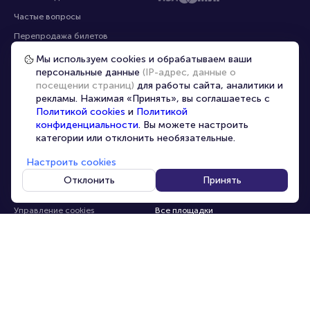
Помощь
Оплата
Оплата и доставка
Частые вопросы
Мы используем cookies и обрабатываем ваши
персональные данные
(IP-адрес, данные о
Перепродажа билетов
посещении страниц)
для работы сайта, аналитики и
Организаторам
рекламы. Нажимая «Принять», вы соглашаетесь с
Корпоративным клиентам
Политикой cookies
и
Политикой
конфиденциальности
. Вы можете настроить
VIP-билеты
категории или отклонить необязательные.
Условия использования
Настроить cookies
Персональные данные
8-800-500-42-62
Отклонить
Принять
О компании
8-499-226-15-14
info@portalbilet.ru
Контакты
С 10:00 до 21:00
,
Карта сайта
звонок бесплатный
Управление cookies
Все площадки
Главная
|
Ростов-на-Дону