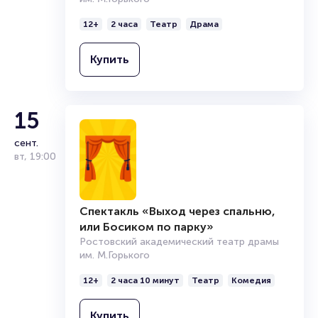
Спектакль «Любовь и Голуби»
Ростовский академический театр драмы
им. М.Горького
12+
2 часа
Театр
Драма
Купить
15
сент.
вт
,
19:00
Спектакль «Выход через спальню,
или Босиком по парку»
Ростовский академический театр драмы
им. М.Горького
12+
2 часа 10 минут
Театр
Комедия