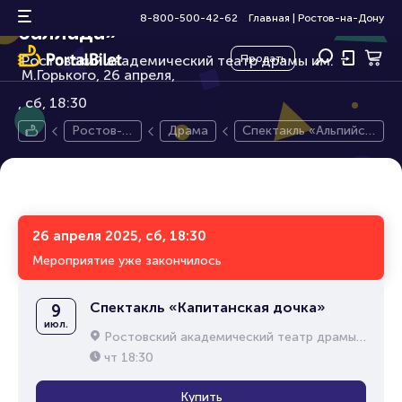
Спектакль «Альпийская
12+
8-800-500-42-62
Главная
|
Ростов-на-Дону
баллада»
Ростовский академический театр драмы им.
Продать
М.Горького, 26 апреля,
сб, 18:30
Ростов-н
Драма
Спектакль «Альпийск
а-Дону
ая баллада»
26 апреля 2025, сб, 18:30
Мероприятие уже закончилось
Спектакль «Капитанская дочка»
9
июл.
Ростовский академический театр драмы им. М.Горького
чт
18:30
Купить