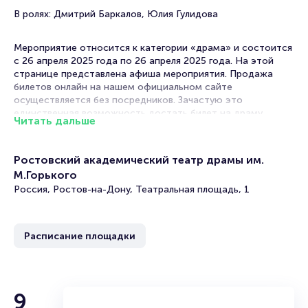
В ролях: Дмитрий Баркалов, Юлия Гулидова
Мероприятие относится к категории «драма» и состоится
с 26 апреля 2025 года по 26 апреля 2025 года. На этой
странице представлена афиша мероприятия. Продажа
билетов онлайн на нашем официальном сайте
осуществляется без посредников. Зачастую это
единственная возможность достать билет на драму.
Читать дальше
Билеты на спектакль «Альпийская баллада»
Ростовский академический театр драмы им.
Portalbilet – удобный и надежный сервис для покупки и
М.Горького
продажи билетов на мероприятия разного формата.
Россия, Ростов-на-Дону, Театральная площадь, 1
Среднее время на покупку билета здесь начиная с выбора
места завершая оформлением его в зрительном зале на
ваше имя занимает не более двух минут. Билеты на
«Альпийская баллада» пользуются большой
Расписание площадки
популярностью у зрителей. Спешите купить их, пока они
есть в наличии.
Полезные ссылки
9