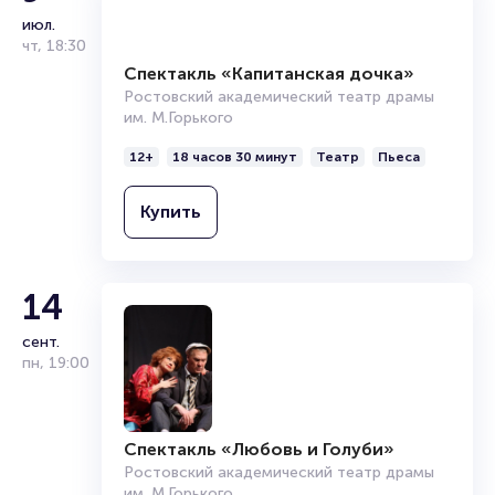
Подробнее о том, как вернуть, сдать или продать билет
июл.
читайте в разделах:
чт
,
18:30
Продать билет
Брокерам
Организаторам
Спектакль «Капитанская дочка»
Ростовский академический театр драмы
им. М.Горького
12+
18 часов 30 минут
Театр
Пьеса
Купить
14
сент.
пн
,
19:00