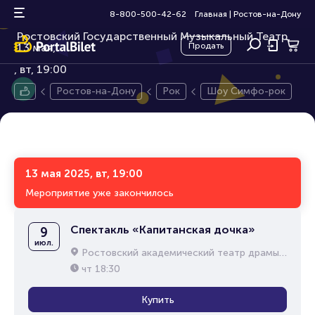
Шоу Симфо-рок
16+
8-800-500-42-62
Главная
|
Ростов-на-Дону
Ростовский Государственный Музыкальный Театр,
13 мая,
Продать
вт, 19:00
Ростов-на-Дону
Рок
Шоу Симфо-рок
13 мая 2025, вт, 19:00
Мероприятие уже закончилось
Спектакль «Капитанская дочка»
9
июл.
Ростовский академический театр драмы им. М.Горького
чт
18:30
Купить