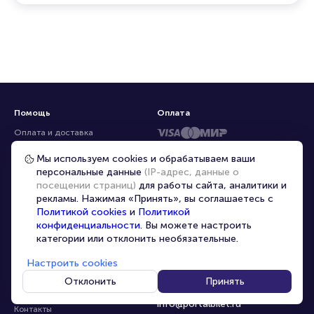
Помощь
Оплата
Оплата и доставка
Частые вопросы
Мы используем cookies и обрабатываем ваши
персональные данные
(IP-адрес, данные о
Перепродажа билетов
посещении страниц)
для работы сайта, аналитики и
Организаторам
рекламы. Нажимая «Принять», вы соглашаетесь с
Корпоративным клиентам
Политикой cookies
и
Политикой
конфиденциальности
. Вы можете настроить
VIP-билеты
категории или отклонить необязательные.
Условия использования
Настроить cookies
Персональные данные
8-800-500-42-62
Отклонить
Принять
О компании
8-499-226-15-14
info@portalbilet.ru
Контакты