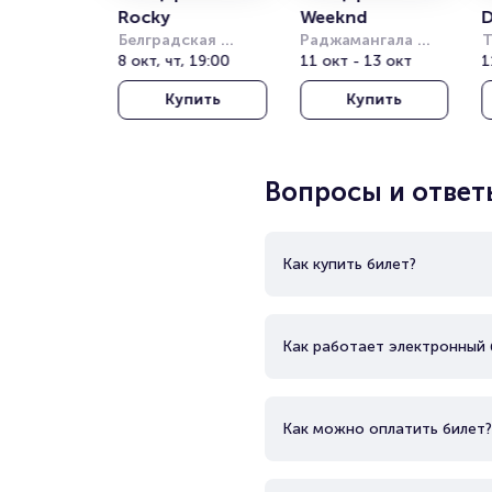
Rocky
Weeknd
D
Белградская 
Раджамангала 
Т
Арена (бывш. 
8 окт, чт, 19:00
Нэшнл Стэдиум 
11 окт - 13 окт
Т
1
Штарк Арена)
(Rajamangala 
о
Купить
Купить
National Stadium)
(
T
T
Вопросы и ответ
Как купить билет?
Как работает электронный 
Как можно оплатить билет?