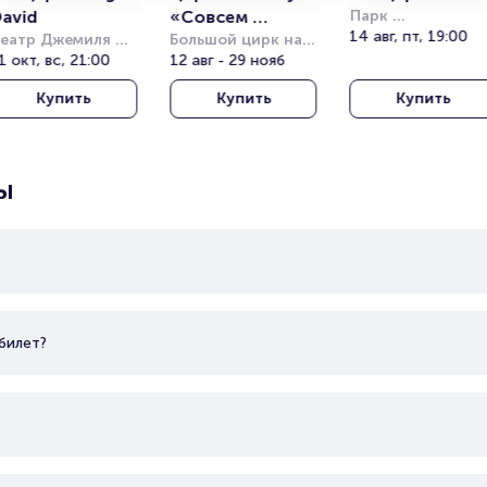
avid
«Совсем 
Парк 
Кучукчифтлик 
14 авг, пт, 19:00
еатр Джемиля 
большой»
Большой цирк на 
(Kucukciftlik Park
опузлу под 
1 окт, вс, 21:00
проспекте 
12 авг - 29 нояб
ткрытым небом 
Вернадского
Купить
Купить
Купить
Harbiye Cemil 
opuzlu Open Air 
heatre)
ы
билет?