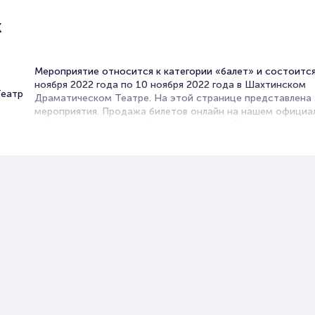
к
Мероприятие относится к категории «балет» и состоится
ноября 2022 года по 10 ноября 2022 года в Шахтинском
Театр
Драматическом Театре. На этой странице представлена
мероприятия. Продажа билетов онлайн на нашем официа
сайте осуществляется без посредников. Зачастую это
единственная возможность достать билет на Балет.
Не знаете какое культурное мероприятие посетить? Балет
Ростове-на-Дону - именно то, что вы ищите!
В афише представлены спектакли известных постановщи
музыку не менее известных композиторов-классиков и
современников. Репертуар обширен. Вы можете выбрать 
знаменитые драматические постановки, так и выступлен
балета с участием юных танцоров и молодых балетмейст
Каждый сезон труппы театров представляют премьеры н
спектаклей, поэтому вы легко можете стать тем, кому
посчастливится первым увидеть новинку.