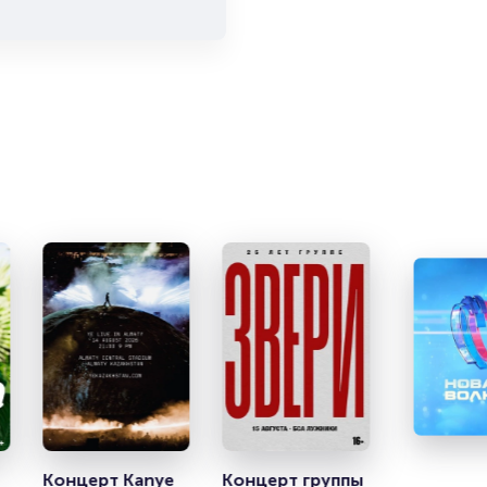
родажи
 на
т не
ока они
читайте
Концерт Kanye 
Концерт группы 