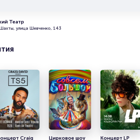
Билеты на балет Щелкунчик
кий Театр
Portalbilet – удобный и надежный сервис для покупки и п
 Шахты, улица Шевченко, 143
билетов на мероприятия разного формата. Среднее время
покупку билета здесь начиная с выбора места завершая
оформлением его в зрительном зале на ваше имя занимае
ятия
более двух минут. Билеты на балет Щелкунчик пользуются
большой популярностью у зрителей. Спешите купить их, п
есть в наличии.
Полезные ссылки
Подробнее о том, как вернуть, сдать или продать билет 
в разделах:
Продать билет
Брокерам
Организаторам
онцерт Craig 
Цирковое шоу 
Концерт LP