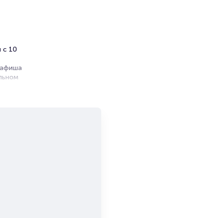
 с 10
 афиша
льном
 в в
ков на
как
ия школы
еров.
овых