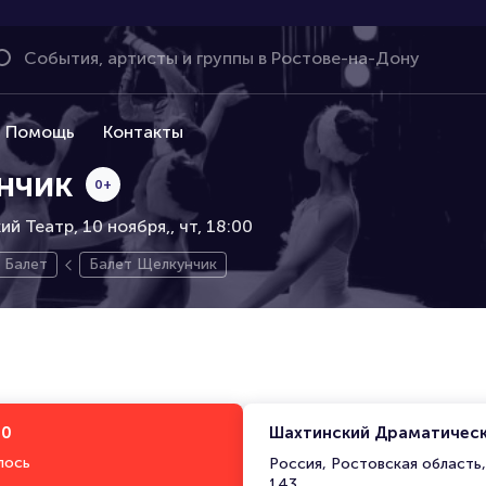
Помощь
Контакты
нчик
0+
й Театр, 10 ноября,
чт, 18:00
Балет
Балет Щелкунчик
00
Шахтинский Драматическ
лось
Россия, Ростовская область
143