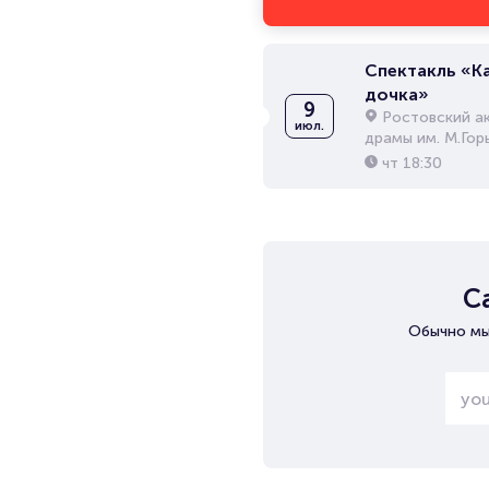
Спектакль «К
дочка»
9
Ростовский а
июл.
драмы им. М.Гор
чт
18:30
С
Обычно мы