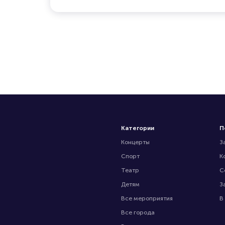
Категории
П
Концерты
З
Спорт
К
Театр
С
Детям
З
Все мероприятия
В
Все города