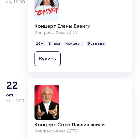
ср
,
19:00
Концерт Елены Ваенги
Конгресс-Холл ДГТУ
16+
2 часа
Концерт
Эстрада
Купить
22
окт.
чт
,
19:00
Концерт Сосо Павлиашвили
Конгресс-Холл ДГТУ