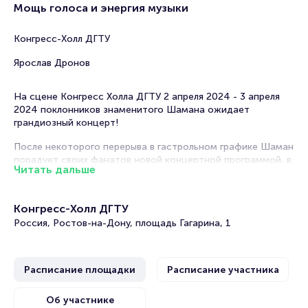
Мощь голоса и энергия музыки
Конгресс-Холл ДГТУ
Ярослав Дронов
На сцене Конгресс Холла ДГТУ 2 апреля 2024 - 3 апреля
2024 поклонников знаменитого Шамана ожидает
грандиозный концерт!
После некоторого перерыва в гастрольном графике Шаман
порадует своих фанатов новой концертной программой, в
Читать дальше
которую вошли старые хиты и совершенно новые работы,
которые впервые прозвучат со сцены. Спешите услышать
их в числе первых!
Конгресс-Холл ДГТУ
Как всегда, Shaman порадует поклонников своего
Россия, Ростов-на-Дону, площадь Гагарина, 1
творчества отменными композициями в любимом стиле, а
также отличный звук.
Расписание площадки
Расписание участника
Приготовьтесь подпевать и двигаться в ритм динамичной
музыке!
Об участнике