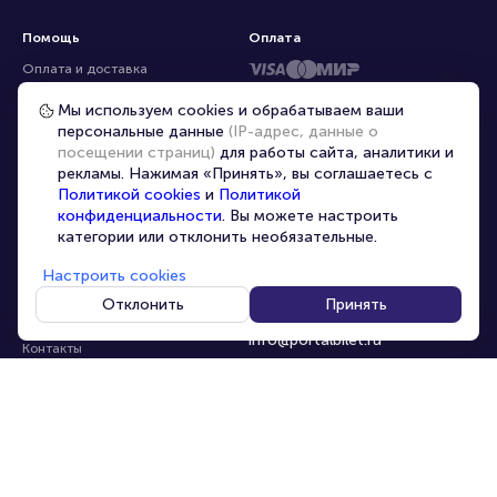
Помощь
Оплата
Оплата и доставка
Частые вопросы
Мы используем cookies и обрабатываем ваши
персональные данные
(IP-адрес, данные о
Перепродажа билетов
посещении страниц)
для работы сайта, аналитики и
Организаторам
рекламы. Нажимая «Принять», вы соглашаетесь с
Корпоративным клиентам
Политикой cookies
и
Политикой
конфиденциальности
. Вы можете настроить
VIP-билеты
категории или отклонить необязательные.
Условия использования
Настроить cookies
Персональные данные
8-800-500-42-62
Отклонить
Принять
О компании
8-499-226-15-14
info@portalbilet.ru
Контакты
С 10:00 до 21:00
,
Карта сайта
звонок бесплатный
Управление cookies
Все площадки
Главная
|
Ростов-на-Дону