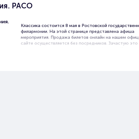
ия. РАСО
ния.
Классика состоится 8 мая в Ростовской государствен
филармонии. На этой странице представлена афиша
мероприятия. Продажа билетов онлайн на нашем офи
сайте осуществляется без посредников. Зачастую это
единственная возможность достать билет на Классика
Концерты классической музыки в Ростове-на-Дону лю
слушателями. Классика – музыка для души. Она успока
помогает расслабиться или наоборот, сосредоточитьс
способствует творческому подъему.
В концертных залах звучат не только шедевры известн
композиторов. Здесь также можно послушать их творе
современной обработке из репертуара в стиле джаз ил
жанре рок-музыки в исполнении симфонического оркес
Ищите вдохновение? Советуем вам посетить это меро
Билеты на концерт Седьмая