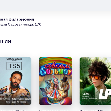
симфония. РАСО
Portalbilet – удобный и надежный сервис для покупки 
билетов на мероприятия разного формата. Среднее вр
нная филармония
покупку билета здесь начиная с выбора места заверша
ьшая Садовая улица, 170
оформлением его в зрительном зале на ваше имя зани
более двух минут. Билеты на концерт Седьмая симфон
пользуются большой популярностью у зрителей. Спеш
ятия
купить их, пока они есть в наличии.
Полезные ссылки
Подробнее о том, как вернуть, сдать или продать биле
читайте в разделах:
Продать билет
Брокерам
Организаторам