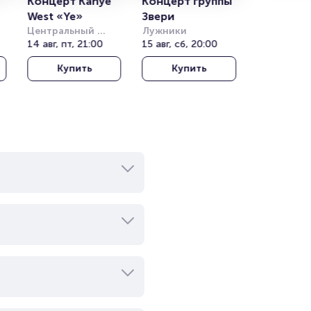
Концерт Kanye 
Концерт группы 
West «Ye»
Звери
Центральный 
Лужники
)
стадион Алматы
14 авг, пт, 21:00
15 авг, сб, 20:00
Купить
Купить