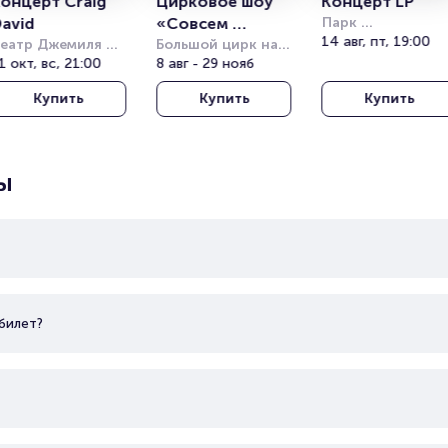
онцерт Craig 
Цирковое шоу 
Концерт LP
avid
«Совсем 
Парк 
Кучукчифтлик 
14 авг, пт, 19:00
еатр Джемиля 
большой»
Большой цирк на 
(Kucukciftlik Park
опузлу под 
1 окт, вс, 21:00
проспекте 
8 авг - 29 нояб
ткрытым небом 
Вернадского
Купить
Купить
Купить
Harbiye Cemil 
opuzlu Open Air 
heatre)
ы
билет?