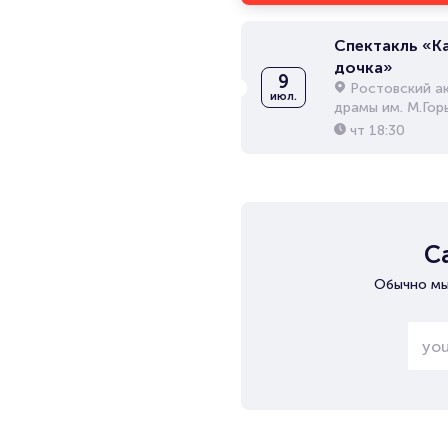
Спектакль «К
дочка»
9
Ростовский а
июл.
драмы им. М.Гор
чт
18:30
С
Обычно мы