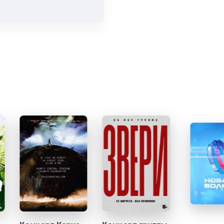
и продажи
емя на
я
мает не
ия. РАСО
ите
т