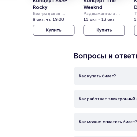
Концерт ASAP 
Концерт The 
К
Rocky
Weeknd
D
Белградская 
Раджамангала 
Т
Арена (бывш. 
8 окт, чт, 19:00
Нэшнл Стэдиум 
11 окт - 13 окт
Т
1
Штарк Арена)
(Rajamangala 
о
Купить
Купить
National Stadium)
(
T
T
Вопросы и ответ
Как купить билет?
Как работает электронный 
Как можно оплатить билет?