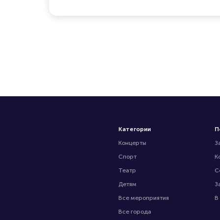
Категории
П
Концерты
З
Спорт
К
Театр
С
Детям
З
Все мероприятия
В
Все города