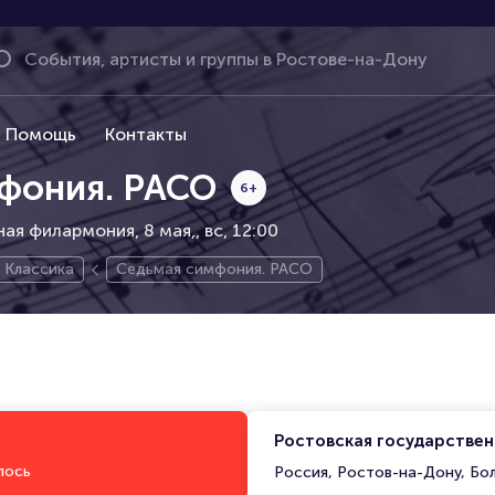
Помощь
Контакты
фония. РАСО
6+
ая филармония, 8 мая,
вс, 12:00
Классика
Седьмая симфония. РАСО
Ростовская государстве
лось
Россия, Ростов-на-Дону, Бо