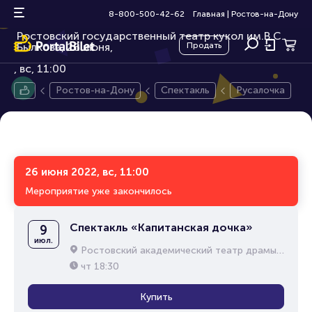
Русалочка
0+
8-800-500-42-62
Главная
|
Ростов-на-Дону
Ростовский государственный театр кукол им.В.С.
Былкова, 26 июня,
Продать
вс, 11:00
Ростов-на-Дону
Спектакль
Русалочка
26 июня 2022, вс, 11:00
Мероприятие уже закончилось
Спектакль «Капитанская дочка»
9
июл.
Ростовский академический театр драмы им. М.Горького
чт
18:30
Купить