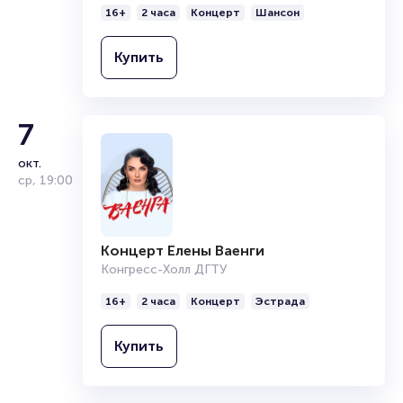
16+
2 часа
Концерт
Шансон
Купить
7
окт.
ср
,
19:00
Концерт Елены Ваенги
Конгресс-Холл ДГТУ
16+
2 часа
Концерт
Эстрада
Купить