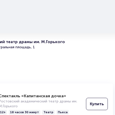
читайте в разделах:
Продать билет
Брокерам
Организаторам
й театр драмы им. М.Горького
тральная площадь, 1
Спектакль «Капитанская дочка»
Ростовский академический театр драмы им.
Купить
М.Горького
12+
18 часов 30 минут
Театр
Пьеса