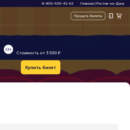
8-800-500-42-62
Главная
|
Ростов-на-Дону
Продать
билеты
12+
Стоимость от
3
5
0
0
₽
Купить билет