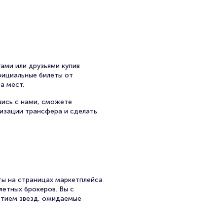
ами или друзьями купив
официальные билеты от
а мест.
шись с нами, сможете
низации трансфера и сделать
ы на страницах маркетплейса
летных брокеров. Вы с
стием звезд, ожидаемые