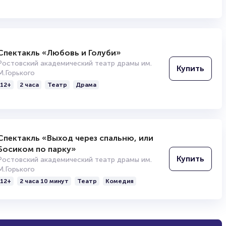
Спектакль «Любовь и Голуби»
Ростовский академический театр драмы им.
Купить
М.Горького
12+
2 часа
Театр
Драма
Спектакль «Выход через спальню, или
Босиком по парку»
Купить
Ростовский академический театр драмы им.
М.Горького
12+
2 часа 10 минут
Театр
Комедия