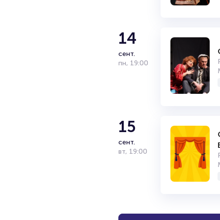
14
сент.
пн
,
19:00
15
сент.
вт
,
19:00