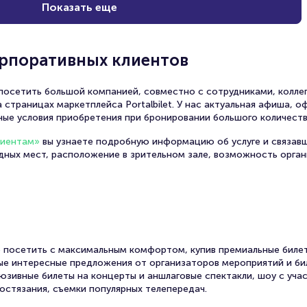
Показать еще
орпоративных клиентов
осетить большой компанией, совместно с сотрудниками, коллег
 страницах маркетплейса Portalbilet. У нас актуальная афиша, 
ные условия приобретения при бронировании большого количеств
лиентам»
вы узнаете подробную информацию об услуге и связав
одных мест, расположение в зрительном зале, возможность орга
 посетить с максимальным комфортом, купив премиальные билет
амые интересные предложения от организаторов мероприятий и би
юзивные билеты на концерты и аншлаговые спектакли, шоу с уча
остязания, съемки популярных телепередач.