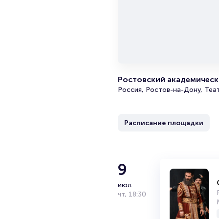
Ростовский академически
Россия, Ростов-на-Дону, Теа
Расписание площадки
9
июл.
чт
,
18:30