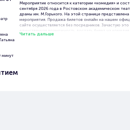
Мероприятие относится к категории «комедия» и сост
сентября 2026 года в Ростовском академическом теа
драмы им. М.Горького. На этой странице представлен
еатр
мероприятия. Продажа билетов онлайн на нашем офи
сайте осуществляется без посредников. Зачастую это
единственная возможность достать билет на комедия
Читать дальше
лена
Татьяна
Билеты на спектакль «Раневска
Одинокая насмешница»
0 минут
Portalbilet – удобный и надежный сервис для покупки 
ытием
билетов на мероприятия разного формата. Среднее вр
покупку билета здесь начиная с выбора места заверша
оформлением его в зрительном зале на ваше имя зани
более двух минут. Билеты на «Раневская. Одинокая
насмешница» пользуются большой популярностью у зр
Спешите купить их, пока они есть в наличии.
Полезные ссылки
Подробнее о том, как вернуть, сдать или продать биле