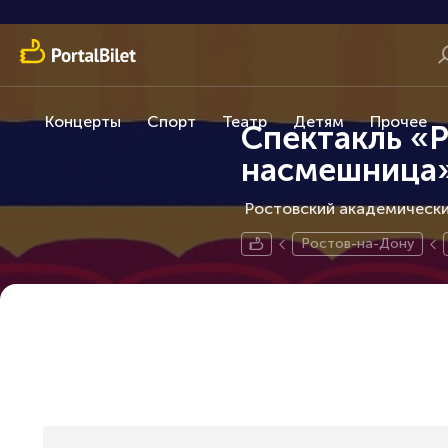
Концерты
Спорт
Театр
Детям
Прочее
Спектакль «Р
насмешница
Ростовский академический
Ростов-на-Дону