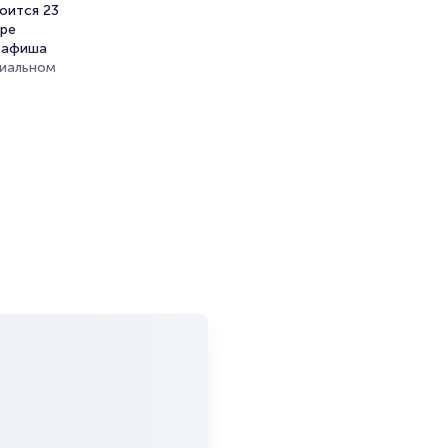
оится 23
тре
а афиша
циальном
.
я.
и продажи
емя на
я
мает не
ителей.
т