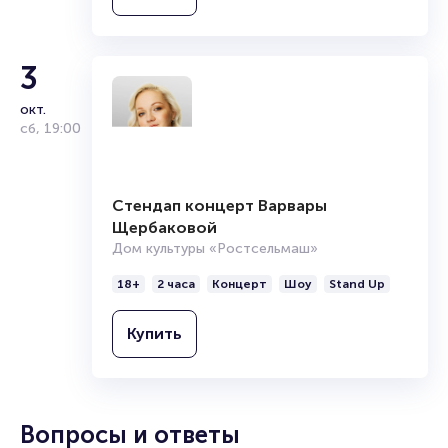
Купить
3
окт.
сб
,
19:00
Стендап концерт Варвары
Щербаковой
Дом культуры «Ростсельмаш»
18+
2 часа
Концерт
Шоу
Stand Up
Купить