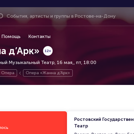
Помощь
Контакты
а д’Арк»
12+
ый Музыкальный Театр, 16 мая,
пт, 18:00
Опера
Опера «Жанна д’Арк»
Ростовский Государстве
Театр
лось