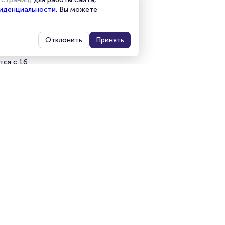
иденциальности
. Вы можете
Отклонить
Принять
тся с 16
нлайн на
ников.
ет на
»
и продажи
емя на
я
мает не
я
, пока