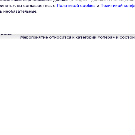
ринять», вы соглашаетесь с
Политикой cookies
и
Политикой конф
ь необязательные.
Арк»
 силе
Мероприятие относится к категории «опера» и состои
пкости
мая 2025 года по 16 мая 2025 года. На этой странице
представлена афиша мероприятия. Продажа билетов о
нашем официальном сайте осуществляется без посред
сцена
Зачастую это единственная возможность достать бил
оперу.
Билеты на оперу «Жанна д’Арк
Portalbilet – удобный и надежный сервис для покупки 
билетов на мероприятия разного формата. Среднее вр
покупку билета здесь начиная с выбора места заверша
оформлением его в зрительном зале на ваше имя зани
более двух минут. Билеты на «Жанну д’Арк» пользуютс
большой популярностью у зрителей. Спешите купить их
они есть в наличии.