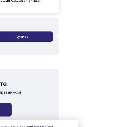
льшая Садовая улица,
Купить
те
праздников
 страниц)
для работы сайта,