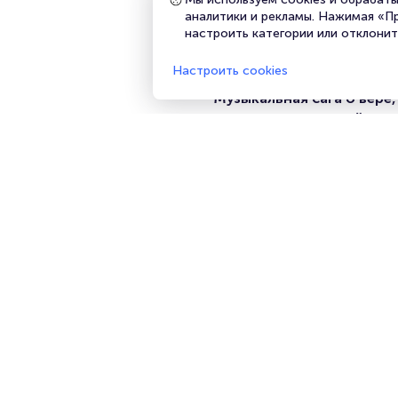
рассылки.
аналитики и рекламы. Нажимая «П
настроить категории или отклонит
Подписаться
Опера «Жанна д’
Настроить cookies
Музыкальная сага о вере,
духа и человеческой хру
Ростовский Государственный
Музыкальный Театр, Большая 