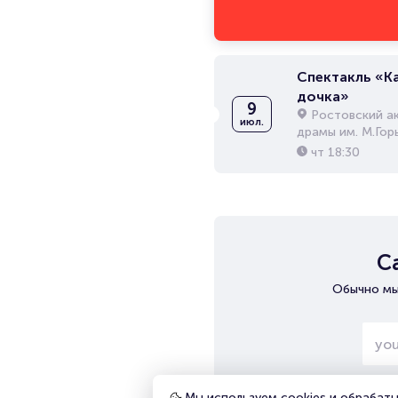
×
Спектакль «К
дочка»
9
Ростовский а
июл.
драмы им. М.Гор
чт
18:30
Подпишитесь!
Узнайте первыми о распродажах и уникальных
С
билетах.
Обычно мы
Ознакомлен с условиями
Политики
конфиденциальности
, согласен на
обработку персональных данных и
получение информационно-рекламной
Мы используем cookies и обрабат