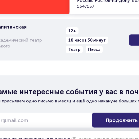
Россия, Ростов-на-Дону, Бо
134/157
апитанская
12+
кадемический театр
18 часов 30 минут
ького
Театр
Пьеса
амые интересные события у вас в поч
 присылаем одно письмо в месяц и ещё одно накануне больших 
Продолжить
ываем ваши персональные данные
(IP-адрес, данные о посещении