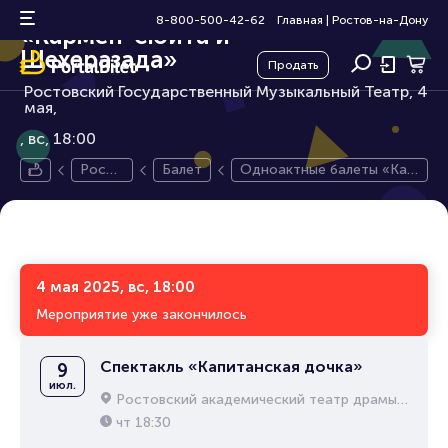
Одноактные балеты
12+
8-800-500-42-62
Главная
|
Ростов-на-Дону
«Кармен-сюита и
Шехеразада»
Продать
Ростовский Государственный Музыкальный Театр, 4
мая,
вс, 18:00
Росто
Балет
Одноактные балеты «Кар
в-на-
мен-сюита и Шехеразад
Дону
а»
4 мая 2025, вс, 18:00
Мероприятие уже закончилось
Спектакль «Капитанская дочка»
9
июл.
Ростовский академический театр драмы им. М.Горького
чт
18:30