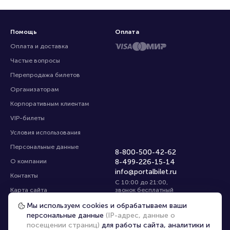
Помощь
Оплата
Оплата и доставка
Частые вопросы
Перепродажа билетов
Организаторам
Корпоративным клиентам
VIP-билеты
Условия использования
Персональные данные
8-800-500-42-62
О компании
8-499-226-15-14
info@portalbilet.ru
Контакты
С 10:00 до 21:00
,
Карта сайта
звонок бесплатный
Управление cookies
Все площадки
Мы используем cookies и обрабатываем ваши
персональные данные
(IP-адрес, данные о
посещении страниц)
для работы сайта, аналитики и
Главная
|
Ростов-на-Дону