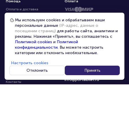
Помощь
Оплата
Оплата и доставка
Частые вопросы
Мы используем cookies и обрабатываем ваши
персональные данные
(IP-адрес, данные о
Перепродажа билетов
посещении страниц)
для работы сайта, аналитики и
Организаторам
рекламы. Нажимая «Принять», вы соглашаетесь с
Корпоративным клиентам
Политикой cookies
и
Политикой
конфиденциальности
. Вы можете настроить
VIP-билеты
категории или отклонить необязательные.
Условия использования
Настроить cookies
Персональные данные
8-800-500-42-62
Отклонить
Принять
О компании
8-499-226-15-14
info@portalbilet.ru
Контакты
С 10:00 до 21:00
,
Карта сайта
звонок бесплатный
Управление cookies
Все площадки
Главная
|
Ростов-на-Дону