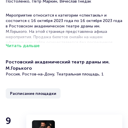
Постоленко, Пётр Маркин, Вячеслав Гнедак
Мероприятие относится к категории «спектакль» и
состоится с 16 октября 2023 года по 16 октября 2023 года
в Ростовском академическом театре драмы им.
М.Горького. На этой странице представлена афиша
мероприятия. Продажа билетов онлайн на нашем
официальном сайте осуществляется без посредников.
Читать дальше
Зачастую это единственная возможность достать билет
на мюзикл.
Ростовский академический театр драмы им.
В афишах театров в Ростове-на-Дону спектакли на любой
М.Горького
вкус! Постановки по произведениям классиков и
современников, драмы, комедии, трагикомедии. В их
Россия, Ростов-на-Дону, Театральная площадь, 1
основе истории, основанные на реальных событиях или
вольном вымысле постановщиков. Театральный репертуар
настолько разнообразен, что вы гарантировано выберите,
Расписание площадки
какое мероприятие посетить.
В сезоне 2026 вас ожидают премьеры новых спектаклей,
над которыми трудится ни одна труппа актеров!
Практически каждый театр регулярно радует зрителей
9
новинками.