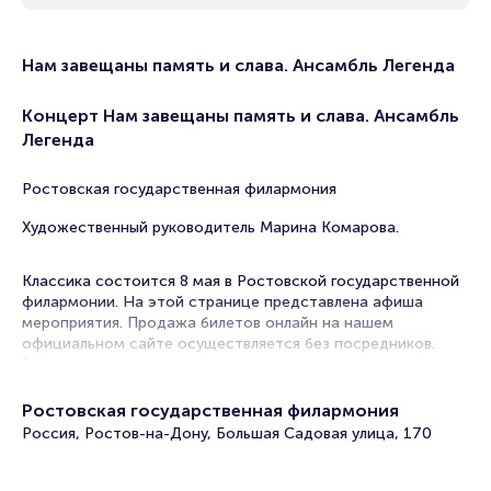
Нам завещаны память и слава. Ансамбль Легенда
Концерт Нам завещаны память и слава. Ансамбль
Легенда
Ростовская государственная филармония
Художественный руководитель Марина Комарова.
Классика состоится 8 мая в Ростовской государственной
филармонии. На этой странице представлена афиша
мероприятия. Продажа билетов онлайн на нашем
официальном сайте осуществляется без посредников.
Зачастую это единственная возможность достать билет
на Классика.
Ростовская государственная филармония
Концерты классической музыки в Ростове-на-Дону
Россия, Ростов-на-Дону, Большая Садовая улица, 170
любимы слушателями. Классика – музыка для души. Она
успокаивает, помогает расслабиться или наоборот,
сосредоточиться, способствует творческому подъему.