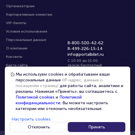
Организаторам
Корпоративным клиентам
VIP-билеты
Условия использования
Персональные данные
8-800-500-42-62
О компании
8-499-226-15-14
info@portalbilet.ru
Контакты
С 10:00 до 21:00
,
Карта сайта
звонок бесплатный
Управление cookies
Все площадки
Мы используем cookies и обрабатываем ваши
персональные данные
(IP-адрес, данные о
посещении страниц)
для работы сайта, аналитики и
Главная
|
Ростов-на-Дону
рекламы. Нажимая «Принять», вы соглашаетесь с
Политикой cookies
и
Политикой
конфиденциальности
. Вы можете настроить
категории или отклонить необязательные.
Настроить cookies
© 2020 -
2026
portalbilet.ru
Все права защищены
Отклонить
Принять