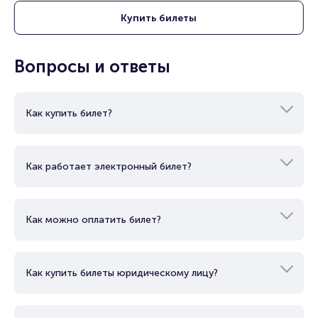
Купить
билеты
Подробнее о том, как вернуть, сдать или продать билет
читайте в разделах:
Продать билет
Вопросы и ответы
Брокерам
Организаторам
Как купить билет?
Как работает электронный билет?
Как можно оплатить билет?
Как купить билеты юридическому лицу?