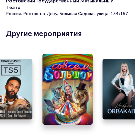
Ростовский Государственный Музыкальный
Театр
Билеты на музыкальный спектакль «Девушки из
Россия, Ростов-на-Дону, Большая Садовая улица, 134/157
джаза»
Portalbilet – удобный и надежный сервис для покупки и
Другие мероприятия
продажи билетов на мероприятия разного формата.
Среднее время на покупку билета здесь начиная с выбора
места завершая оформлением его в зрительном зале на
ваше имя занимает не более двух минут. Билеты на
«Девушки из джаза» пользуются большой популярностью
у зрителей. Спешите купить их, пока они есть в наличии.
Полезные ссылки
Подробнее о том, как вернуть, сдать или продать билет
читайте в разделах:
Продать билет
Брокерам
Организаторам