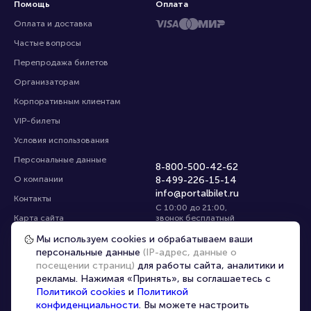
Помощь
Оплата
Оплата и доставка
Частые вопросы
Перепродажа билетов
Организаторам
Корпоративным клиентам
VIP-билеты
Условия использования
Персональные данные
8-800-500-42-62
О компании
8-499-226-15-14
info@portalbilet.ru
Контакты
С 10:00 до 21:00
,
Карта сайта
звонок бесплатный
Управление cookies
Все площадки
Мы используем cookies и обрабатываем ваши
персональные данные
(IP-адрес, данные о
посещении страниц)
для работы сайта, аналитики и
Главная
|
Ростов-на-Дону
рекламы. Нажимая «Принять», вы соглашаетесь с
Политикой cookies
и
Политикой
конфиденциальности
. Вы можете настроить