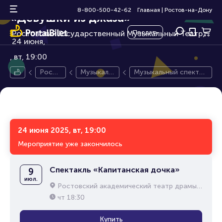
Музыкальный спектакль
12+
8-800-500-42-62
Главная
|
Ростов-на-Дону
«Девушки из джаза»
Ростовский Государственный Музыкальный Театр,
Продать
24 июня,
вт, 19:00
Росто
Музыкаль
Музыкальный спектак
в-на-
ный спект
ль «Девушки из джаз
Дону
акль
а»
24 июня 2025, вт, 19:00
Мероприятие уже закончилось
Спектакль «Капитанская дочка»
9
июл.
Ростовский академический театр драмы им. М.Горького
чт
18:30
Купить