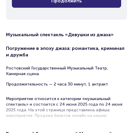
Продолжить
Музыкальный спектакль «Девушки из джаза»
Погружение в эпоху джаза: романтика, криминал
и дружба
Ростовский Государственный Музыкальный Театр,
Камерная сцена
Продолжительность — 2 часа 30 минут, 1 антракт
Мероприятие относится к категории «музыкальный
спектакль» и состоится с 24 июня 2025 года по 24 июня
2025 года. На этой странице представлена афиша
мероприятия. Продажа билетов онлайн на нашем
официальном сайте осуществляется без посредников.
Зачастую это единственная возможность достать билет
на музыкальный спектакль.