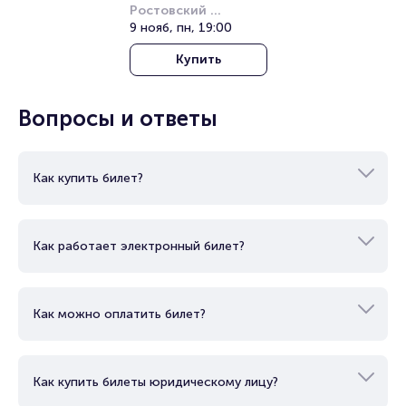
Ростовский 
Полезные ссылки
академический 
9 нояб, пн, 19:00
театр драмы им. 
Купить
М.Горького
Подробнее о том, как вернуть, сдать или продать билет
читайте в разделах:
Вопросы и ответы
Продать билет
Брокерам
Организаторам
Как купить билет?
Как работает электронный билет?
Как можно оплатить билет?
Как купить билеты юридическому лицу?