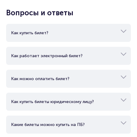
Подробнее о том, как вернуть, сдать или продать билет
Вопросы и ответы
читайте в разделах:
Продать билет
Брокерам
Как купить билет?
Организаторам
Как работает электронный билет?
Как можно оплатить билет?
Как купить билеты юридическому лицу?
Какие билеты можно купить на ПБ?