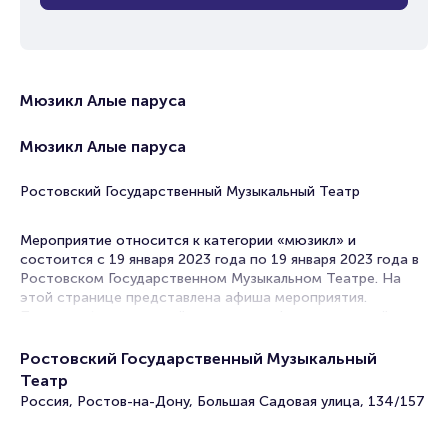
Мюзикл Алые паруса
Мюзикл Алые паруса
Ростовский Государственный Музыкальный Театр
Мероприятие относится к категории «мюзикл» и
состоится с 19 января 2023 года по 19 января 2023 года в
Ростовском Государственном Музыкальном Театре. На
этой странице представлена афиша мероприятия.
Продажа билетов онлайн на нашем официальном сайте
осуществляется без посредников. Зачастую это
единственная возможность достать билет на Мюзикл.
Ростовский Государственный Музыкальный
Театр
В в Ростове-на-Дону музыкально-театральный жанр
Россия, Ростов-на-Дону, Большая Садовая улица, 134/157
пользуется особой популярностью. Музыкальные
постановки неизменно проходят с аншлагом и дарят
зрителям интересный сюжет, яркие декорации и массу