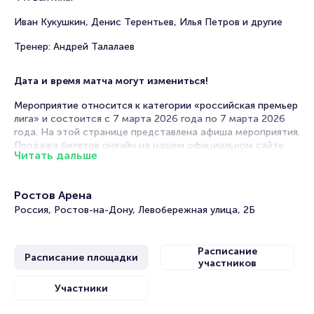
Иван Кукушкин, Денис Терентьев, Илья Петров и другие
Тренер: Андрей Талалаев
Дата и время матча могут измениться!
Мероприятие относится к категории «российская премьер
лига» и состоится с 7 марта 2026 года по 7 марта 2026
года. На этой странице представлена афиша мероприятия.
Продажа билетов онлайн на нашем официальном сайте
Читать дальше
осуществляется без посредников. Зачастую это
единственная возможность достать билет на матч
Российской Премьер Лиги.
Ростов Арена
Билеты на матч Ростов - Балтика. Российская
Россия, Ростов-на-Дону, Левобережная улица, 2Б
Премьер Лига
Расписание
Расписание площадки
Portalbilet – удобный и надежный сервис для покупки и
участников
продажи билетов на мероприятия разного формата.
Среднее время на покупку билета здесь начиная с выбора
Участники
места завершая оформлением его в зрительном зале на
ваше имя занимает не более двух минут. Билеты на Ростов