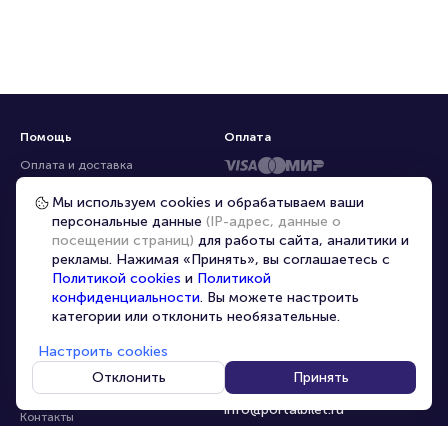
Помощь
Оплата
Оплата и доставка
Частые вопросы
Мы используем cookies и обрабатываем ваши
персональные данные
(IP-адрес, данные о
Перепродажа билетов
посещении страниц)
для работы сайта, аналитики и
Организаторам
рекламы. Нажимая «Принять», вы соглашаетесь с
Корпоративным клиентам
Политикой cookies
и
Политикой
конфиденциальности
. Вы можете настроить
VIP-билеты
категории или отклонить необязательные.
Условия использования
Настроить cookies
Персональные данные
8-800-500-42-62
Отклонить
Принять
О компании
8-499-226-15-14
info@portalbilet.ru
Контакты
С 10:00 до 21:00
,
Карта сайта
звонок бесплатный