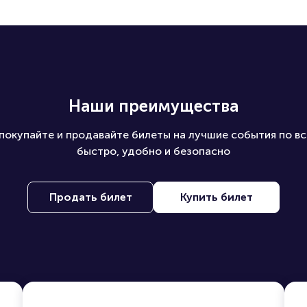
Наши преимущества
покупайте и продавайте билеты на лучшие события по вс
быстро, удобно и безопасно
Продать билет
Купить билет