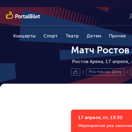
Концерты
Спорт
Театр
Детям
Прочее
Матч Ростов 
Ростов Арена, 17 апреля,
Ростов-на-Дону
17 апреля, пт, 19:30
Мероприятие уже закончи