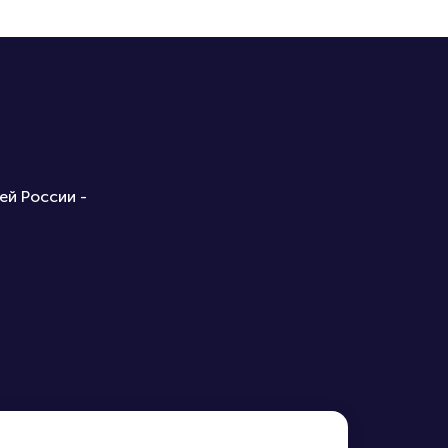
ей России -