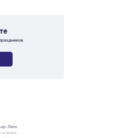
те
праздников
ьер-Лиги
ие южных