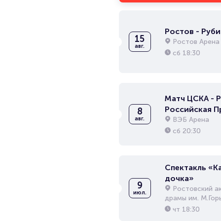
Ростов - Руби
15
Ростов Арена
авг.
сб
18:30
Матч ЦСКА - Р
Российская П
8
ВЭБ Арена
авг.
сб
20:30
Спектакль «К
дочка»
9
Ростовский а
июл.
драмы им. М.Гор
чт
18:30