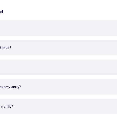
ы
билет?
скому лицу?
 на ПБ?