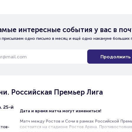
амые интересные события у вас в поч
 присылаем одно письмо в месяц и ещё одно накануне больших 
Продолжить
чи. Российская Премьер Лига
. 25-й
Дата и время матча могут измениться!
Матч между Ростов и Сочи в рамках Российской Прем
стов-
состоится на стадионе Ростов Арена. Противостоян