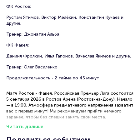
ФК Ростов:
Рустам Ятимов, Виктор Мелёхин, Константин Кучаев и
другие.
Тренер: Джонатан Альба
ФК Факел:
Даниил Фролкин, Илья Гапонов, Вячеслав Якимов и другие.
Тренер: Олег Василенко
Продолжительность - 2 тайма по 45 минут
Матч Ростов - Факел. Российская Премьер Лига состоится
5 сентября 2026 в Ростов Арена (Ростов-на-Дону). Начало
— в 19:00. Атмосфера предматчевого напряжения захватит
вас с первых минут! Мы рекомендуем прийти немного
заранее, чтобы без спешки занять свои места.
Читать дальше
ФК Ростов и ФК Факел сразятся в турнире Российская
Премьер Лига. Эта игра может стать решающей для обеих
Поделиться событием
команд и изменить положение в турнирной таблице.