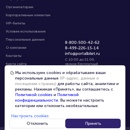
Организаторам
Корпоративным клиентам
VIP-билеты
Условия использования
Персональные данные
8-800-500-42-62
О компании
8-499-226-15-14
info@portalbilet.ru
Контакты
С 10:00 до 21:00
,
Карта сайта
звонок бесплатный
Управление cookies
Все площадки
Мы используем cookies и обрабатываем ваши
персональные данные
(IP-адрес, данные о
посещении страниц)
для работы сайта, аналитики и
Главная
|
Ростов-на-Дону
рекламы. Нажимая «Принять», вы соглашаетесь с
Политикой cookies
и
Политикой
конфиденциальности
. Вы можете настроить
категории или отклонить необязательные.
Настроить cookies
© 2020 -
2026
portalbilet.ru
Все права защищены
Отклонить
Принять