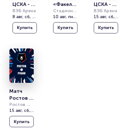
ЦСКА - 
«Факел» 
ЦСКА - 
Ростов. 
ВЭБ Арена
- 
Стадион 
Факел. 
ВЭБ Арена
8 авг, сб, 20:30
«Факел»
10 авг, пн, 19:30
15 авг, сб, 16:15
Российск
«Ахмат». 
Российск
ая 
Российск
ая 
Купить
Купить
Купить
Премьер 
ая 
Премьер 
Лига
Премьер-
Лига
лига
Матч 
Ростов - 
Рубин. 
Ростов 
Арена
15 авг, сб, 18:30
Российск
ая 
Купить
Премьер 
Лига