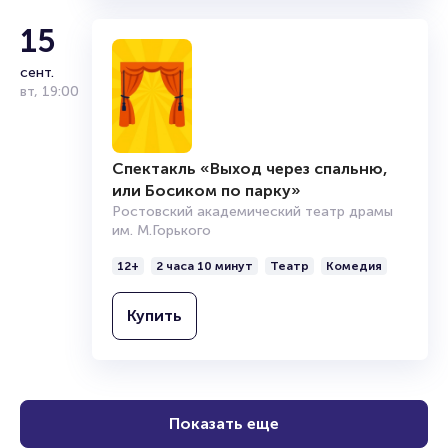
15
сент.
вт
,
19:00
Спектакль «Выход через спальню,
или Босиком по парку»
Ростовский академический театр драмы
им. М.Горького
12+
2 часа 10 минут
Театр
Комедия
Купить
Показать еще