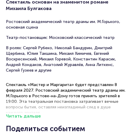
Спектакль основан на знаменитом романе
Михаила Булгакова
Ростовский академический театр драмы им. М.Горького,
основная сцена
Театр-постановщик: Московский классический театр
В ролях: Сергей Рубеко, Николай Бандурин, Дмитрий
Щербина, Юлия Такшина, Михаил Химичев, Евгений
Воскресенский, Михаил Горевой, Константин Карасик,
Андрей Кондаков, Анатолий Журавлёв, Анна Литкенс,
Сергей Гузеев и другие
Спектакль «Мастер и Маргарита» будет представлен 8
февраля 2027. Ростовский академический театр драмы им.
М.Горького в Ростове-на-Дону готов принять зрителей в
19:00. Эта театральная постановка затрагивает вечные
вопросы бытия, оставляя неизгладимый след в душе
каждого зрителя.
Читать дальше
Рекомендации по выбору мест в зале
Поделиться событием