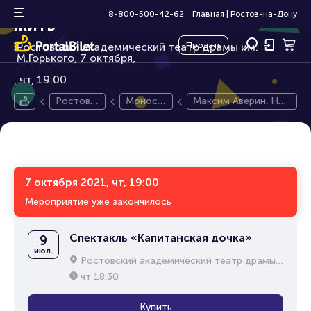
Максим Аверин. Научи меня
18+
8-800-500-42-62
Главная
|
Ростов-на-Дону
жить
Ростовский академический театр драмы им.
Продать
М.Горького, 7 октября,
чт, 19:00
Ростов-
Моносп
Максим Аверин. Нау
на-Дону
ектакль
чи меня жить
7 октября 2021, чт, 19:00
Мероприятие уже закончилось
Спектакль «Капитанская дочка»
9
июл.
Ростовский академический театр драмы им. М.Горького
чт
18:30
Купить