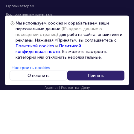
Помощь
Оплата
Оплата и доставка
Частые вопросы
Мы используем cookies и обрабатываем ваши
персональные данные
(IP-адрес, данные о
Перепродажа билетов
посещении страниц)
для работы сайта, аналитики и
Организаторам
рекламы. Нажимая «Принять», вы соглашаетесь с
Корпоративным клиентам
Политикой cookies
и
Политикой
конфиденциальности
. Вы можете настроить
VIP-билеты
категории или отклонить необязательные.
Условия использования
Настроить cookies
Персональные данные
8-800-500-42-62
Отклонить
Принять
О компании
8-499-226-15-14
info@portalbilet.ru
Контакты
С 10:00 до 21:00
,
Карта сайта
звонок бесплатный
Управление cookies
Все площадки
Главная
|
Ростов-на-Дону