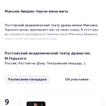
Максим Аверин. Научи меня жить
Ростовский академический театр драмы имени Максима
Горького вновь приглашает вас на свою сцену. В этот раз
вы сможете насладиться творчеством Максима Аверина,
известного актера и режиссера.
За свою карьеру Максим поучаствовал более чем в 50
фильмах и сериалах.
Ростовский академический театр драмы им.
М.Горького
Представляем вашему вниманию моноспектакль под
Россия, Ростов-на-Дону, Театральная площадь, 1
названием «Научи меня жить», который позволит вам
больше узнать этого замечательного артиста.
Зритель увидит нечто необыкновенное. Это не встреча и
Расписание площадки
Об участнике
не концерт, а именно моноспектакль. Вы увидите не
только искусное театральное действо, но и гармонично
наложенную музыку, поэзию и прозу.
Это необычный спектакль одного актера, в котором
Максим Аверин
9
Максим Аверин собирается раскрыть душу своим