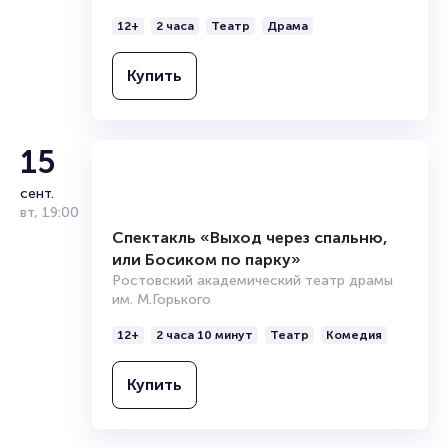
Спектакль «Любовь и Голуби»
Ростовский академический театр драмы
им. М.Горького
12+
2 часа
Театр
Драма
Купить
15
сент.
вт
,
19:00
Спектакль «Выход через спальню,
или Босиком по парку»
Ростовский академический театр драмы
им. М.Горького
12+
2 часа 10 минут
Театр
Комедия