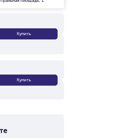
атральная площадь, 1
Купить
Купить
те