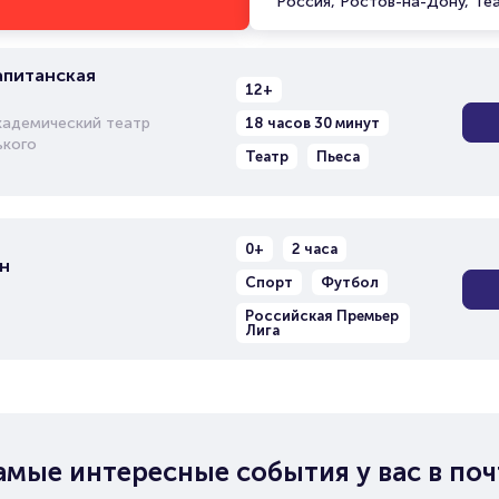
Россия, Ростов-на-Дону, Те
апитанская
12+
кадемический театр
18 часов 30 минут
ького
Театр
Пьеса
0+
2 часа
н
Спорт
Футбол
Российская Премьер
Лига
амые интересные события у вас в поч