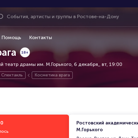
Помощь
Контакты
рага
18+
 театр драмы им. М.Горького, 6 декабря,
вт, 19:00
Спектакль
Косметика врага
00
Ростовский академическ
М.Горького
лось