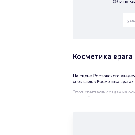
Обычно мы
Косметика врага
На сцене Ростовского академ
спектакль «Косметика врага».
Этот спектакль создан на ос
Амели. Спектакль показывает
чувство вины, «суперэго» – в
Это история про излишне бол
собеседникам бесконечные, 
История началась в аэропорт