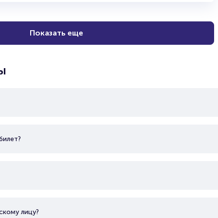
Показать еще
ы
билет?
скому лицу?