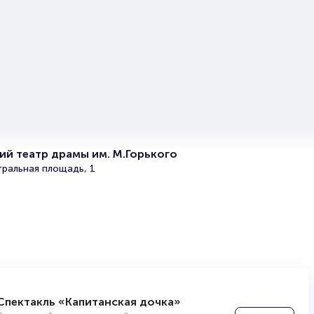
томительным ожиданием. Размышления прервал незнакомец,
е. Он представился Текстором Текселем.
л диалог, расспрашивая Жерома. Но тот всем своим видом
ан в разговоре. В итоге Жером сдался и вовлекся в беседу.
ть ему странный случай из детства…
Косметика Врага» вы можете у нас на сайте. Оплатите покупку
мости посещать кассу театра.
й театр драмы им. М.Горького
тральная площадь, 1
Спектакль «Капитанская дочка»