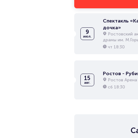
Спектакль «К
дочка»
9
Ростовский а
июл.
драмы им. М.Гор
чт
18:30
Ростов - Руби
15
Ростов Арена
авг.
сб
18:30
С