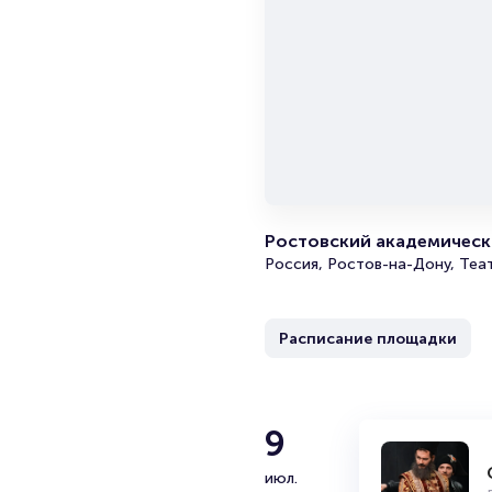
человек был слегка огорчен 
внезапно подсевший к мужчин
Незнакомец навязчиво заводи
показывал, что не заинтересов
Незнакомец начал рассказыва
Купить билеты на спектакль «
прямо из дома, без необходи
Ростовский академически
Россия, Ростов-на-Дону, Теа
Расписание площадки
9
июл.