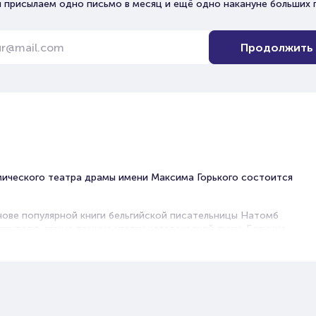
 присылаем одно письмо в месяц и ещё одно накануне больших 
Продолжить
ического театра драмы имени Максима Горького состоится
нове популярной книги бельгийской писательницы Натомб
 зрителю самые темные уголки человеческой души. Безумие,
се это в полной мере раскрывается в постановке.
тливого незнакомца, который рассказывает своим
порой пугающие вещи.
у. Рейс Жерома Ангюста задерживался, поэтому молодой