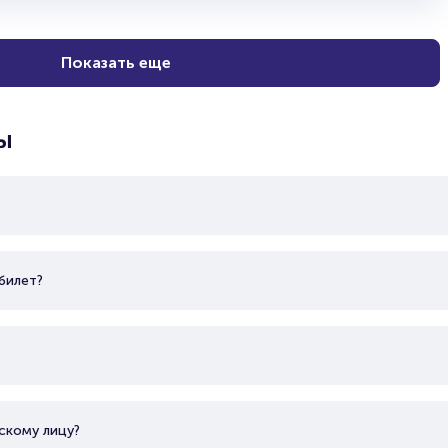
Показать еще
ы
билет?
скому лицу?