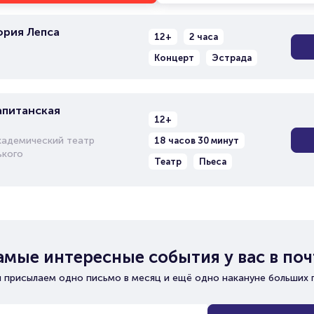
ория Лепса
12+
2 часа
Концерт
Эстрада
апитанская
12+
кадемический театр
18 часов 30 минут
ького
Театр
Пьеса
амые интересные события у вас в поч
 присылаем одно письмо в месяц и ещё одно накануне больших 