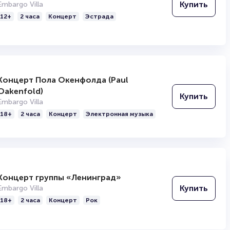
Купить
Embargo Villa
12+
2 часа
Концерт
Эстрада
Концерт Пола Окенфолда (Paul
Oakenfold)
Купить
Embargo Villa
18+
2 часа
Концерт
Электронная музыка
Концерт группы «Ленинград»
Купить
Embargo Villa
18+
2 часа
Концерт
Рок