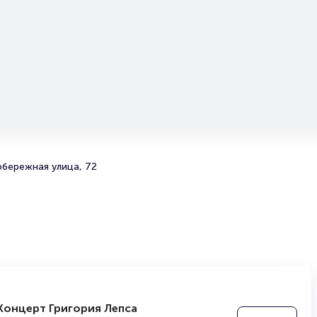
билетов на мероприятия разного формата. Среднее вр
покупку билета здесь начиная с выбора места заверша
оформлением его в зрительном зале на ваше имя зани
более двух минут. Билеты на Концерт Yanix & Uglysteph
Heronwater & Secret Guests пользуются большой
популярностью у зрителей. Спешите купить их, пока он
наличии.
Полезные ссылки
Подробнее о том, как вернуть, сдать или продать биле
обережная улица, 72
читайте в разделах:
Продать билет
Брокерам
Организаторам
Концерт Григория Лепса