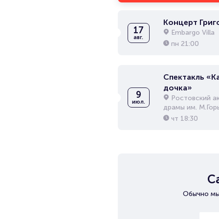
Концерт Григ
17
Embargo Villa
авг.
пн
21:00
Спектакль «К
дочка»
9
Ростовский а
июл.
драмы им. М.Гор
чт
18:30
С
Обычно мы