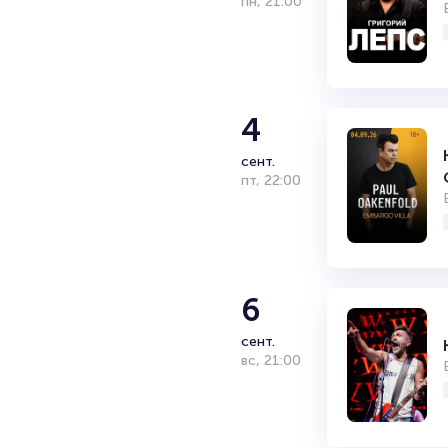
пн
,
21:00
4
сент.
пт
,
22:00
6
сент.
вс
,
21:00