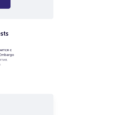
sts
оится с
«Embargo
ятия.
е
твенная
ret
и продажи