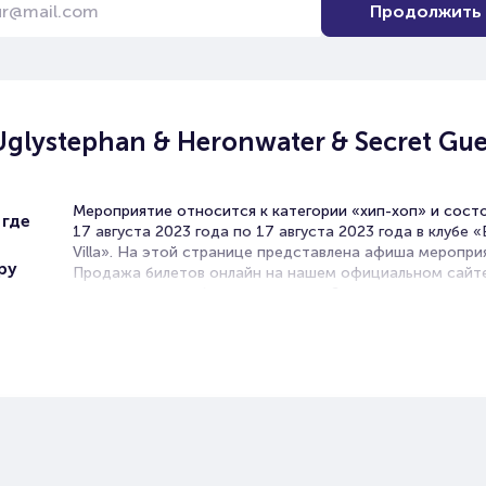
Продолжить
Uglystephan & Heronwater & Secret Gue
,
Мероприятие относится к категории «хип-хоп» и сост
где
17 августа 2023 года по 17 августа 2023 года в клубе 
Villa». На этой странице представлена афиша меропри
ру
Продажа билетов онлайн на нашем официальном сайт
осуществляется без посредников. Зачастую это единс
возможность достать билет на концерт.
Билеты на Концерт Yanix &
Uglystephan & Heronwater & Sec
Guests
Portalbilet – удобный и надежный сервис для покупки 