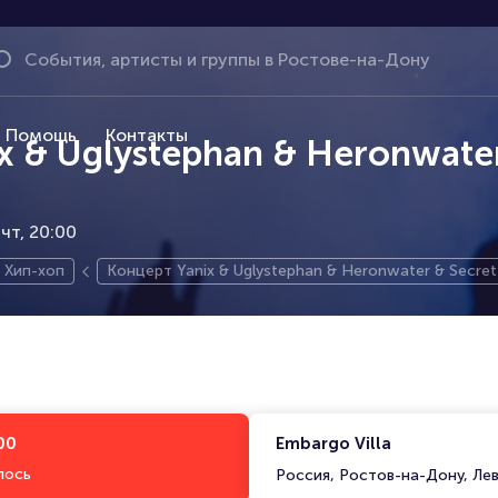
Помощь
Контакты
x & Uglystephan & Heronwater
чт, 20:00
Хип-хоп
Концерт Yanix & Uglystephan & Heronwater & Secret
00
Embargo Villa
лось
Россия, Ростов-на-Дону, Ле