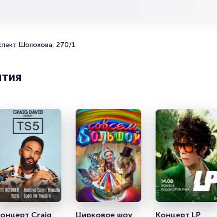
зделах:
родать билет
рокерам
рганизаторам
спект Шолохова, 270/1
ятия
онцерт Craig 
Цирковое шоу 
Концерт LP