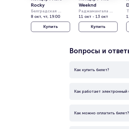
Rocky
Weeknd
D
Белградская 
Раджамангала 
Т
Арена (бывш. 
8 окт, чт, 19:00
Нэшнл Стэдиум 
11 окт - 13 окт
Т
1
Штарк Арена)
(Rajamangala 
о
Купить
Купить
National Stadium)
(
T
T
Вопросы и ответ
Как купить билет?
Как работает электронный 
Как можно оплатить билет?