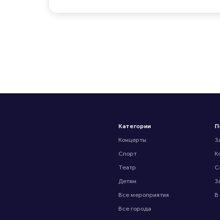
Категории
П
Концерты
З
Спорт
К
Театр
С
Детям
З
Все мероприятия
В
Все города