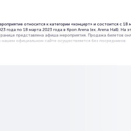
ероприятие относится к категории «концерт» и состоится с 18 
23 года по 18 марта 2023 года в Кроп Arena (ex. Arena Hall). На э
транице представлена афиша мероприятия. Продажа билетов он
а нашем официальном сайте осуществляется без посредников.
ачастую это единственная возможность достать билет на концер
илеты на концерт Yanix
rtalbilet – удобный и надежный сервис для покупки и продажи б
а мероприятия разного формата. Среднее время на покупку биле
десь начиная с выбора места завершая оформлением его в зрите
ле на ваше имя занимает не более двух минут. Билеты на Yanix
ользуются большой популярностью у зрителей. Спешите купить и
ка они есть в наличии.
олезные ссылки
одробнее о том, как вернуть, сдать или продать билет читайте в