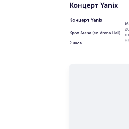
Концерт Yanix
Концерт Yanix
М
20
Кроп Arena (ex. Arena Hall)
с
н
2 часа
З
Б
Po
н
з
за
п
по
П
П