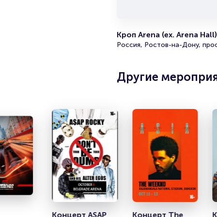
ра
П
Б
Кроп Arena (ex. Arena Hall)
О
Россия, Ростов-на-Дону, про
Другие меропри
Концерт ASAP 
Концерт The 
К