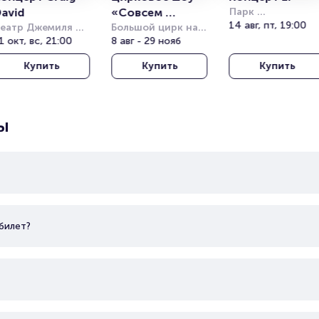
avid
«Совсем 
Парк 
Кучукчифтлик 
14 авг, пт, 19:00
еатр Джемиля 
большой»
Большой цирк на 
(Kucukciftlik Park
опузлу под 
1 окт, вс, 21:00
проспекте 
8 авг - 29 нояб
ткрытым небом 
Вернадского
Купить
Купить
Купить
Harbiye Cemil 
opuzlu Open Air 
heatre)
ы
билет?