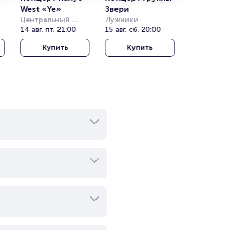
West «Ye»
Звери
Центральный 
Лужники
)
стадион Алматы
14 авг, пт, 21:00
15 авг, сб, 20:00
Купить
Купить