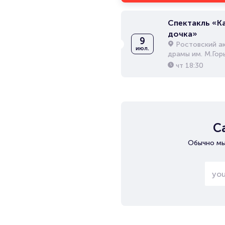
Спектакль «К
дочка»
9
Ростовский а
июл.
драмы им. М.Гор
чт
18:30
С
Обычно мы